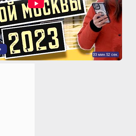
о
33 мин.52 сек.