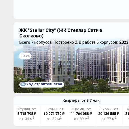
ЖК "Stellar City" (ЖК Стеллар Сити в
Сколково)
Всего 7 корпусов.
Построено 2.
В работе 5 корпусов
: 2023
1.9 км
ход строительства
36
Квартиры от
8.7
млн.
Студия от
1 комн. от
2 комн. от
3 комн. от
4
8 715 798
₽
10 074 750
₽
11 764 088
₽
20 136 585
₽
31
2
2
2
2
от 31 м
от 39 м
от 39 м
от 77 м