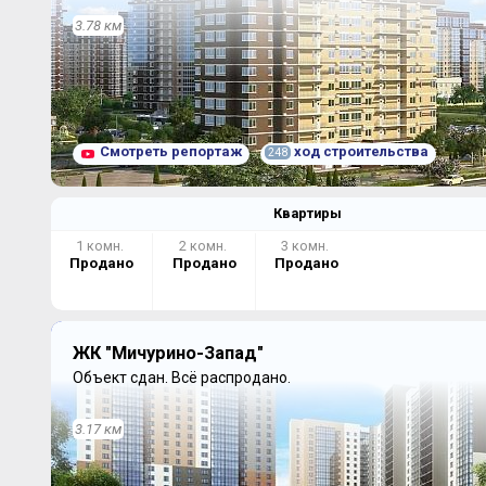
3.78 км
Смотреть репортаж
ход строительства
248
Квартиры
1 комн.
2 комн.
3 комн.
Продано
Продано
Продано
ЖК "Мичурино-Запад"
Объект сдан.
Всё распродано.
3.17 км