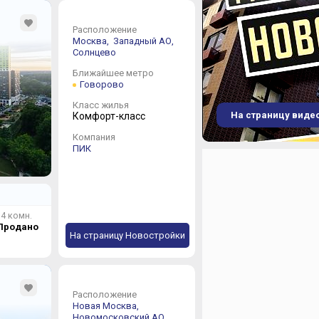
Расположение
Москва,
Западный АО,
Солнцево
Ближайшее метро
Говорово
Класс жилья
На страницу виде
Комфорт-класс
Компания
ПИК
4 комн.
Продано
На страницу Новостройки
Расположение
Новая Москва,
Новомосковский АО,