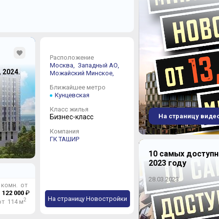
Расположение
Москва,
Западный АО,
, 2024.
Можайский
Минское,
Ближайшее метро
Кунцевская
Класс жилья
На страницу виде
Бизнес-класс
Компания
ГК ТАШИР
10 самых доступ
2023 году
28.03.2023
 комн. от
 122 000
₽
На страницу Новостройки
2
от 114 м