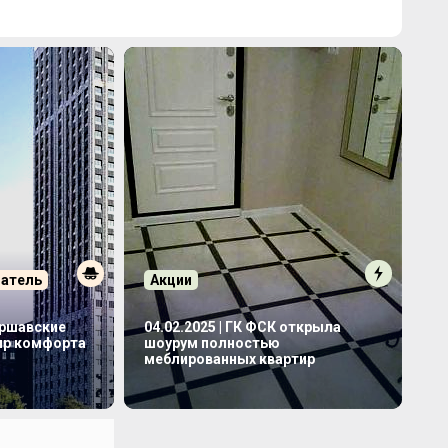
патель
Акции
аршавские
04.02.2025 | ГК ФСК открыла
мир комфорта
шоурум полностью
меблированных квартир