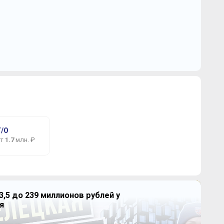
Г/О
от
1.7
млн. ₽
3,5 до 239 миллионов рублей у
я