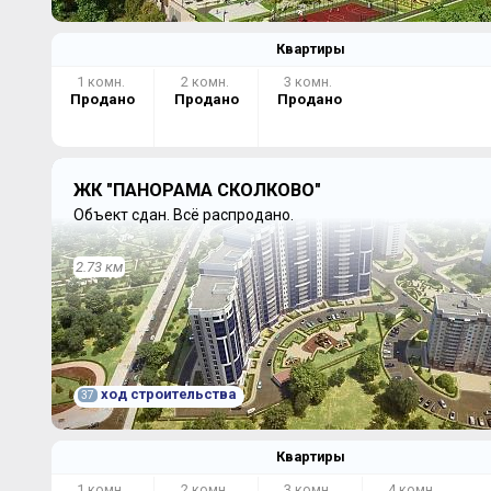
Квартиры
1 комн.
2 комн.
3 комн.
Продано
Продано
Продано
ЖК "ПАНОРАМА СКОЛКОВО"
Объект сдан.
Всё распродано.
2.73 км
ход строительства
37
Квартиры
1 комн.
2 комн.
3 комн.
4 комн.