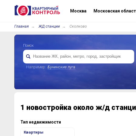
Москва
Московская област
Главная
ЖД станции
Сколково
Поиск
Например:
Бунинские луга
1 новостройка около ж/д станц
Тип недвижимости
Квартиры