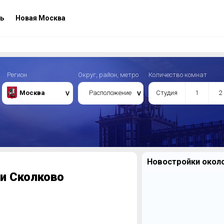
ь
Новая Москва
Регион
Округ, район, метро
Количество комнат
Москва
Расположение
Студия
1
2
Новостройки около
ии Сколково