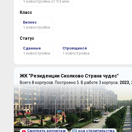
1 новостройка от 9.3 млн
Класс
Бизнес
1 новостройка
Статус
Сданные
Строящиеся
1 новостройка
1 новостройка
ЖК "Резиденции Сколково Страна чудес"
Всего 8 корпусов.
Построено 5.
В работе 3 корпуса
: 2023,
Смотреть репортаж
ход строительства
47