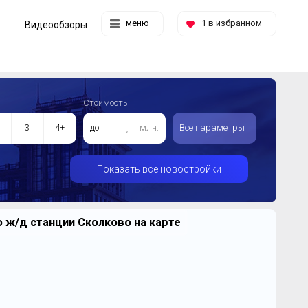
меню
1
в избранном
Видеообзоры
Стоимость
3
4+
до
млн.
Все параметры
Показать все новостройки
 ж/д станции Сколково на карте