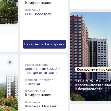
Комфорт-класс
Компания
БЕСТ-Новострой
На страницу Новостройки
Расположение
Москва,
Западный АО,
Контрольный поку
Тропарёво-Никулино
Ближайшее метро
21.03.2025 | МФК «В
Озёрная
ворота»: портал в 
и безопасности
Класс жилья
Комфорт-класс
Компания
Компания "Мангазея"