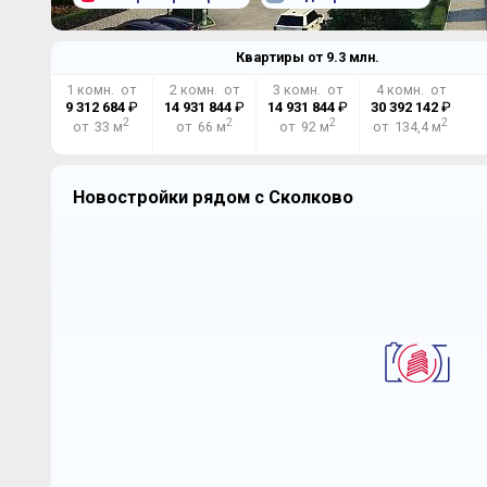
Квартиры от
9.3
млн.
1 комн. от
2 комн. от
3 комн. от
4 комн. от
9 312 684
₽
14 931 844
₽
14 931 844
₽
30 392 142
₽
2
2
2
2
от 33 м
от 66 м
от 92 м
от 134,4 м
Новостройки рядом с Сколково