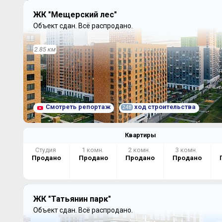
ЖК "Мещерский лес"
Объект сдан.
Всё распродано.
2.85 км
Смотреть репортаж
ход строительства
248
Квартиры
Студия
1 комн.
2 комн.
3 комн.
Продано
Продано
Продано
Продано
ЖК "Татьянин парк"
Объект сдан.
Всё распродано.