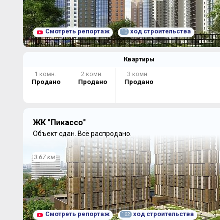
Смотреть репортаж
ход строительства
10
Квартиры
1 комн.
2 комн.
3 комн.
Продано
Продано
Продано
ЖК "Пикассо"
Объект сдан.
Всё распродано.
3.67 км
Смотреть репортаж
ход строительства
162