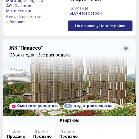
Москва,
Западный
АО,
Очаково-
Компания
Матвеевское
БЕСТ-Новострой
Ближайшее метро
Озёрная
Однокомнатные квартиры выглядят гораздо
На страницу Новостройки
скромнее:
ЖК "Пикассо"
Объект сдан.
Всё распродано.
2.14 км
Смотреть репортаж
ход строительства
162
Квартиры
1 комн.
2 комн.
3 комн.
Продано
Продано
Продано