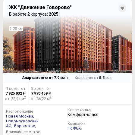
ЖК "Движение Говорово"
В работе 2 корпуса
: 2025.
то в 8 корпусе ситуация иная, да и квартирный фонд
претерпел некоторые изменения, в основном
1.03 км
связанные с уменьшением средней площади квартир.
Итак, на жилом этаже здесь находятся от восьми:
Апартаменты от
7.9
млн.
Квартиры от
5.5
млн.
1 комн. от
2 комн. от
7 925 032
₽
7 976 459
₽
2
2
от 22,94 м
от 36,22 м
Класс жилья
Расположение
до девяти квартир:
Комфорт-класс
Новая Москва,
Новомосковский
Компания
АО,
Боровское,
ГК ФСК
Ближайшее метро