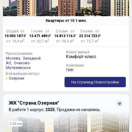
Квартиры от
10.1
млн.
Студия от
1 комн. от
2 комн. от
3 комн. от
10 055 187
₽
13 471 489
₽
16 813 116
₽
22 214 723
₽
2
2
2
2
от 19,9 м
от 32,7 м
от 50,9 м
от 72,7 м
Класс жилья
Расположение
Комфорт-класс
Москва,
Западный
АО,
Очаково-
Компания
Матвеевское
ПИК
Ближайшее метро
Озёрная
На страницу Новостройки
Квартиры сдаются без отделки, с железной дверью и
пластиковыми окнами с двухкамерным стеклопакетом,
в каждой есть лоджия, в подъездах устанавливаются
ЖК "Страна.Озерная"
мусоропроводы, на фасадах вешаются корзины для
В работе 1 корпус
: 2025.
Продажи не начались.
внешних блоков кондиционеров.
2.26 км