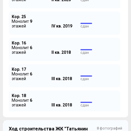
Актуальными для покупки остаются корпус 25 и
Кор. 25
корпус 8, который можно увидеть на другой версии
Монолит
9
генплана, также доступной на официальном сайте ЖК
этажей
IV кв. 2019
сдан
«Татьянин пак»:
Кор. 16
Монолит
6
этажей
II кв. 2018
сдан
Кор. 17
Монолит
6
этажей
III кв. 2018
сдан
Кор. 18
Монолит
6
Нужна схема расположения – пожалуйста, и такое
этажей
III кв. 2018
сдан
здесь тоже есть:
Кор. 1
Монолит
14-17
Ход строительства ЖК "Татьянин
8 фотографий