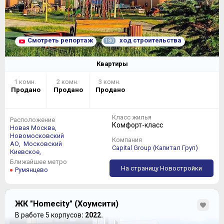
говорить исключительно с придыханием – 80 кв. м,
классическая "распашная" планировка, два санузла:
Смотреть репортаж
ход строительства
180
Квартиры
1 комн.
2 комн.
3 комн.
Продано
Продано
Продано
Класс жилья
Расположение
Комфорт-класс
Новая Москва,
Новомосковский
Компания
АО,
Московский
Capital Group (Капитал Груп)
Киевское,
Ближайшее метро
На страницу Новостройки
Румянцево
ЖК "Homecity" (Хоумсити)
В работе 5 корпусов
: 2022.
Во II квартале 2020 года завершилось строительство