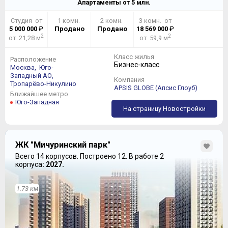
Апартаменты от
5
млн.
Площадь трехкомнатных квартир стала меньше
метров на 20, зато две лоджии здесь оказались
Студия от
1 комн.
2 комн.
3 комн. от
весьма кстати:
5 000 000
₽
Продано
Продано
18 569 000
₽
2
2
от 21,28 м
от 59,9 м
Класс жилья
Расположение
Бизнес-класс
Москва,
Юго-
Западный АО,
Компания
Тропарёво-Никулино
APSIS GLOBE (Апсис Глоуб)
Ближайшее метро
Юго-Западная
На страницу Новостройки
ЖК "Мичуринский парк"
Всего 14 корпусов.
Построено 12.
В работе 2
корпуса
: 2027.
1.73 км
Прежней осталась технология строительства –
монолитный каркас, газосиликатные блоки,
облицовочный кирпич.