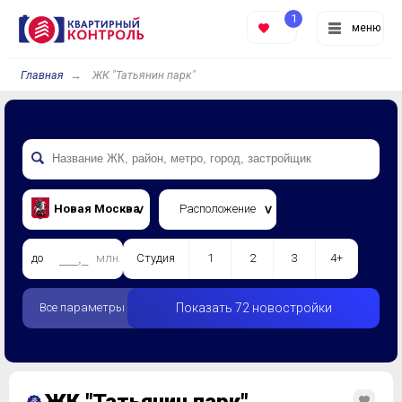
1
меню
Главная
ЖК "Татьянин парк"
Новая Москва
Расположение
до
млн.
Студия
1
2
3
4+
Все параметры
Показать 72 новостройки