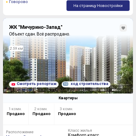
Говорово
На страницу Новостройки
ЖК "Мичурино-Запад"
Объект сдан.
Всё распродано.
2.59 км
Студии стали студиями в привычном понимании этого
слова:
Смотреть репортаж
ход строительства
10
Квартиры
1 комн.
2 комн.
3 комн.
Продано
Продано
Продано
Класс жилья
Расположение
Комфорт-класс