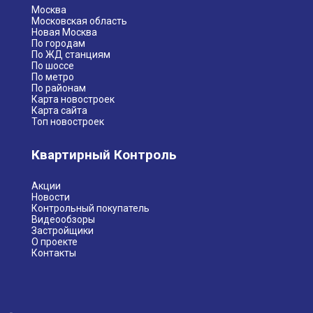
Москва
Московская область
Новая Москва
По городам
По ЖД станциям
ПЛАНЫ НА ИНФРАСТРУКТУРУ
По шоссе
По метро
Первый детский сад сдан рядом с корпусами 14 и 19,
По районам
Карта новостроек
Карта сайта
Топ новостроек
Квартирный Контроль
Акции
Новости
Контрольный покупатель
Видеообзоры
Застройщики
О проекте
Контакты
второй детский сад и поликлиника в стадии