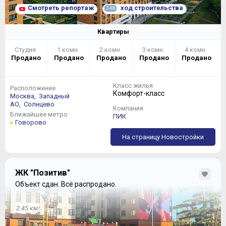
угловую секцию, в которой площадь однокомнатных
Смотреть репортаж
ход строительства
248
квартир приближается к 60 метрам:
Квартиры
Студия
1 комн.
2 комн.
3 комн.
4 комн.
Продано
Продано
Продано
Продано
Продано
Класс жилья
Расположение
Комфорт-класс
Москва,
Западный
АО,
Солнцево
Компания
Ближайшее метро
ПИК
Говорово
На страницу Новостройки
ЖК "Позитив"
Объект сдан.
Всё распродано.
2.45 км
О двухкомнатных квартирах в 25 корпусе можно