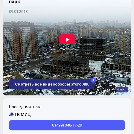
парк
09.01.2018
соседние дачные поселки и СНТ не мешают
наслаждаться пейзажами и перспективами,
открывающимися не только с верхних этажей домов.
А вообще, расположение ЖК можно охарактеризовать
просто – это самый близкий к Москве, ограниченной
кольцевой дорогой, Жилой Комплекс на территории
присоединенных к столице земель.
4
Смотреть все видеообзоры этого ЖК
4 мин.
Последняя цена:
ГК МИЦ
8 (499) 348-17-29