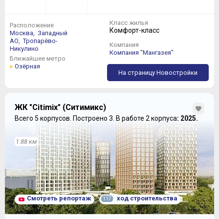
Двухкомнатные квартиры, несмотря на меньшие,
нежели в 25 корпусе размеры, все равно держат
Класс жилья
Расположение
уровень:
Комфорт-класс
Москва,
Западный
АО,
Тропарёво-
Компания
Никулино
Компания "Мангазея"
Ближайшее метро
Озёрная
На страницу Новостройки
ЖК "Citimix" (Ситимикс)
Всего 5 корпусов.
Построено 3.
В работе 2 корпуса
: 2025.
1.88 км
Смотреть репортаж
ход строительства
117