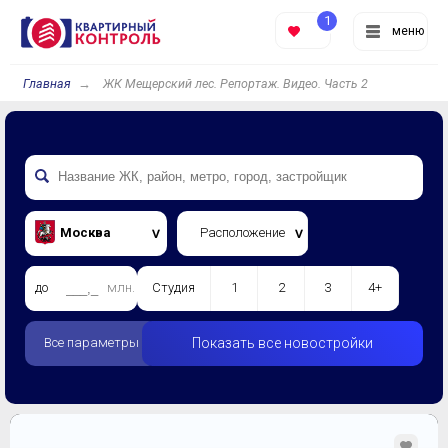
1
меню
Главная
ЖК Мещерский лес. Репортаж. Видео. Часть 2
Москва
Расположение
до
млн.
Студия
1
2
3
4+
Все параметры
Показать все новостройки