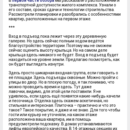
В
первой части обзора
мы рассказали о расположении и
транспортной доступности жилого комплекса. Узнали о
его составе, сроках сдачи и технологии строительства.
Рассмотрели планировки и разобрались с особенностями
квартир, расположенных на первом этаже.
***
Вход в подъезд пока лежит через эту деревянную
галерею. Но здесь сейчас полным ходом ведётся
благоустройство территории. Поэтому мы не сможем
сейчас оценить высоту крыльца. Но на самом деле
крыльца здесь никакого не будет. Вход в подъезд будет
находиться на уровне земли. Предлагаю посмотреть, как
он будет выглядеть изнутри.
Здесь просто шикарная входная группа, если говорить о
её площади. Здесь подъезды сквозные. Можно пройти с
улицы во двор. Но в плохую погоду, я так понимаю, что
можно проводить время и здесь. Тут даже
лавочки, видимо, для этой цели поставили. Я не
удивлюсь, если здесь ещё появятся какие-нибудь качели
и песочница. Отделка здесь скажем аскетичная, но
стильная и интересная. Плиточка – практично и что это
такое? Такое покрытие, я даже и не знаю. Для того чтобы
гости или курьер не уточняли, на каком этаже
расположена ваша квартира, им в помощь
предусмотрели подсказку. В домах устанавливаются
лифты европейского качества. В 14-этажных секциях их