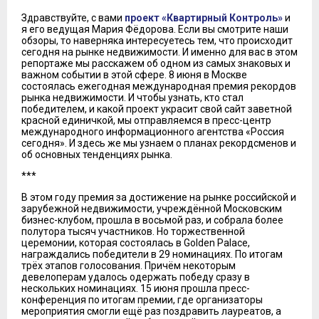
Здравствуйте, с вами
проект «Квартирный Контроль»
и
я его ведущая Мария Фёдорова. Если вы смотрите наши
обзоры, то наверняка интересуетесь тем, что происходит
сегодня на рынке недвижимости. И именно для вас в этом
репортаже мы расскажем об одном из самых знаковых и
важном событии в этой сфере. 8 июня в Москве
состоялась ежегодная международная премия рекордов
рынка недвижимости. И чтобы узнать, кто стал
победителем, и какой проект украсит свой сайт заветной
красной единичкой, мы отправляемся в пресс-центр
международного информационного агентства «Россия
сегодня». И здесь же мы узнаем о планах рекордсменов и
об основных тенденциях рынка.
***
В этом году премия за достижение на рынке российской и
зарубежной недвижимости, учреждённой Московским
бизнес-клубом, прошла в восьмой раз, и собрала более
полутора тысяч участников. Но торжественной
церемонии, которая состоялась в Golden Palace,
награждались победители в 29 номинациях. По итогам
трёх этапов голосования. Причём некоторым
девелоперам удалось одержать победу сразу в
нескольких номинациях. 15 июня прошла пресс-
конференция по итогам премии, где организаторы
мероприятия смогли ещё раз поздравить лауреатов, а