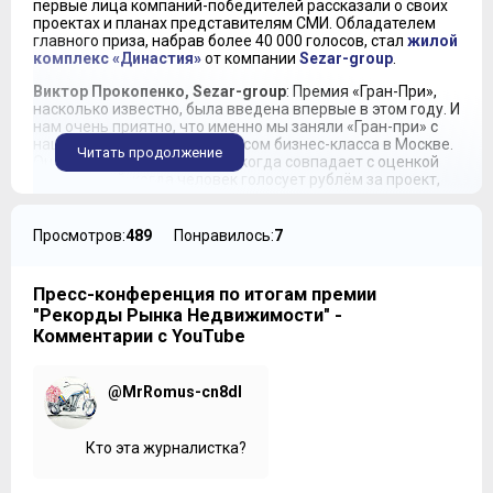
первые лица компаний-победителей рассказали о своих
проектах и планах представителям СМИ. Обладателем
главного приза, набрав более 40 000 голосов, стал
жилой
комплекс «Династия»
от компании
Sezar-group
.
Виктор Прокопенко, Sezar-group
: Премия «Гран-При»,
насколько известно, была введена впервые в этом году. И
нам очень приятно, что именно мы заняли «Гран-при» с
нашим первым жилым корпусом бизнес-класса в Москве.
Читать продолжение
Оценка профессиональная, когда совпадает с оценкой
покупателей, когда человек голосует рублём за проект,
который ему нравится, это говорит о том, что со всех
сторон объект оценён и профессионалами рынка и
людьми, которые тут будут жить.
Просмотров:
489
Понравилось:
7
***
Пресс-конференция по итогам премии
Мария Фёдорова
: Вы получили главный приз в этот раз.
"Рекорды Рынка Недвижимости" -
Как ощущения, и какие ожидания с точки зрения
всплеска покупательской активности, лояльности?
Комментарии с YouTube
Виктор Прокопенко, Sezar-group
: Скажем так,
профессиональная оценка нам очень приятна и мы
@MrRomus-cn8dl
каждый раз, когда получаем премию, пересматриваем
свои оппозиции, потому что одно дело, что за нас
голосует рублём покупатель, нам это действительно
Кто эта журналистка?
нравится, и мы воодушевлены. А оценка
профессионального рынка, это просто, с другой стороны,
ещё раз подтверждение того, что мы делаем это не зря.