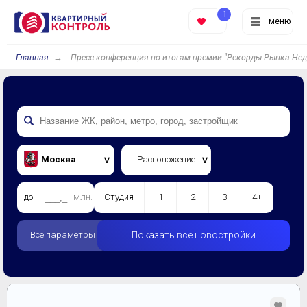
1
меню
Главная
Пресс-конференция по итогам премии "Рекорды Рынка Не
Москва
Расположение
до
млн.
Студия
1
2
3
4+
Все параметры
Показать все новостройки