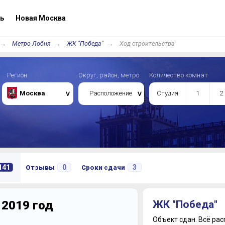
ь
Новая Москва
Метро Лобня
ЖК "Победа"
Ход строительства
Регион
Округ, район, метро
Количество комнат
Москва
Расположение
Студия
1
2
141
0
3
Отзывы
Сроки сдачи
 2019 год
ЖК "Победа"
Объект сдан.
Всё рас