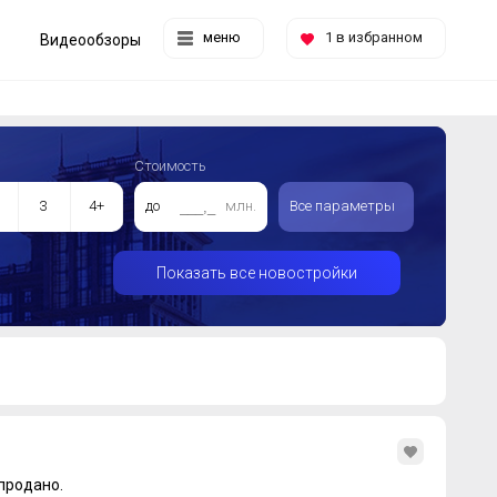
меню
1
в избранном
Видеообзоры
Стоимость
3
4+
до
млн.
Все параметры
Показать все новостройки
продано.