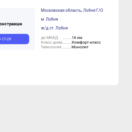
Московская область
,
Лобня Г/О
Август
Август
Июль
Июнь
Май
Апрель
Март
Февраль
м. Лобня
Констракшн
ж/д ст. Лобня
16 км.
до МКАД:
8-17-29
Комфорт-класс
Класс дома:
Монолит
Технология: