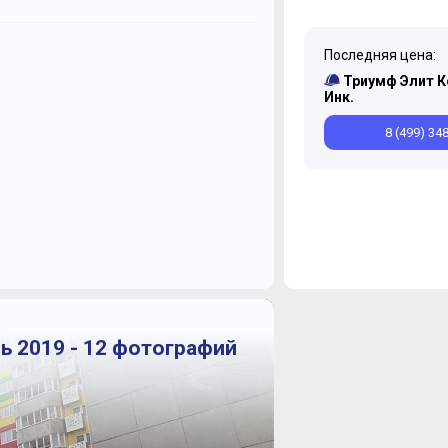
Май
Октябрь
Декабрь
Апрель
Сентябрь
Ноябрь
Последняя цена:
Январь
Триумф Элит 
Инк.
8 (499) 34
ь 2019 - 12 фотографий