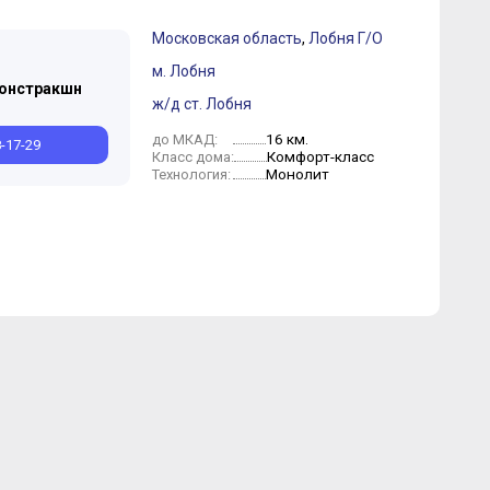
Московская область
,
Лобня Г/О
Август
Август
Июль
Июнь
Май
Апрель
Март
Февраль
м. Лобня
Констракшн
ж/д ст. Лобня
16 км.
до МКАД:
8-17-29
Комфорт-класс
Класс дома:
Монолит
Технология: