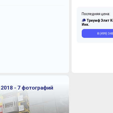
Июль
Октябрь
Декабрь
Сентябрь
Ноябрь
Последняя цена:
Январь
Триумф Элит 
Инк.
8 (499) 34
 2018 - 7 фотографий