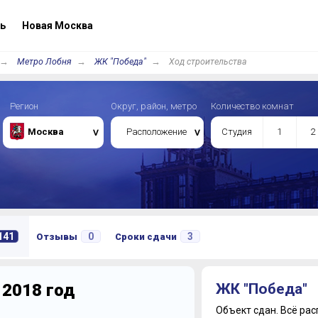
ь
Новая Москва
Метро Лобня
ЖК "Победа"
Ход строительства
Регион
Округ, район, метро
Количество комнат
Москва
Расположение
Студия
1
2
141
0
3
Отзывы
Сроки сдачи
 2018 год
ЖК "Победа"
Объект сдан.
Всё рас