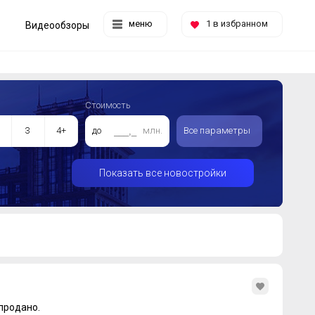
меню
1
в избранном
Видеообзоры
Стоимость
3
4+
до
млн.
Все параметры
Показать все новостройки
продано.