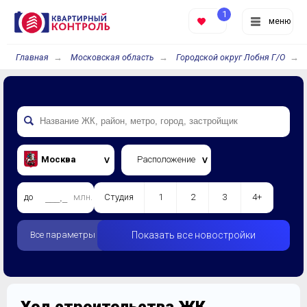
1
меню
Главная
Московская область
Городской округ Лобня Г/О
Москва
Расположение
до
млн.
Студия
1
2
3
4+
Все параметры
Показать все новостройки