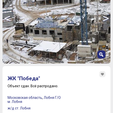
<
>
1
2
ЖК "Победа"
3
4
Объект сдан.
Всё распродано.
5
6
Московская область
,
Лобня Г/О
7
м. Лобня
8
ж/д ст. Лобня