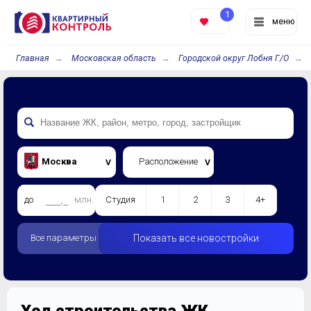
1
меню
Главная
Московская область
Городской округ Лобня Г/О
Москва
Расположение
до
млн.
Студия
1
2
3
4+
Все параметры
Показать все новостройки