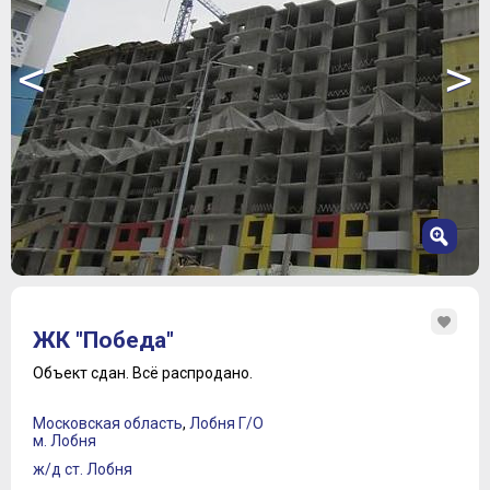
<
>
1
2
ЖК "Победа"
3
4
Объект сдан.
Всё распродано.
5
6
Московская область
,
Лобня Г/О
7
м. Лобня
8
ж/д ст. Лобня
9