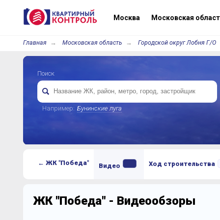
Москва
Московская област
Главная
Московская область
Городской округ Лобня Г/О
Поиск
Например:
Бунинские луга
← ЖК "Победа"
Ход строительства
Видео
ЖК "Победа" - Видеообзоры