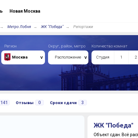
ь
Новая Москва
Метро Лобня
ЖК "Победа"
Репортажи
Регион
Округ, район, метро
Количество комнат
Москва
Расположение
Студия
1
2
141
0
3
Отзывы
Сроки сдачи
ЖК "Победа"
Объект сдан.
Всё рас