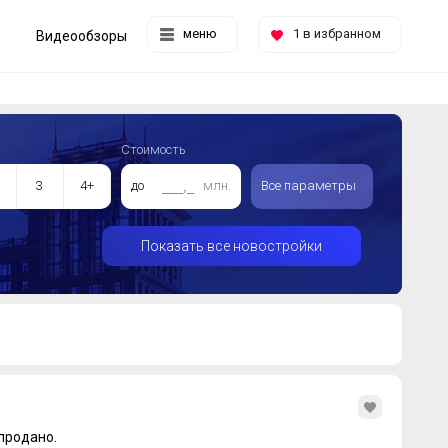
меню
1
в избранном
Видеообзоры
Стоимость
3
4+
до
млн.
Все параметры
Показать все новостройки
продано.