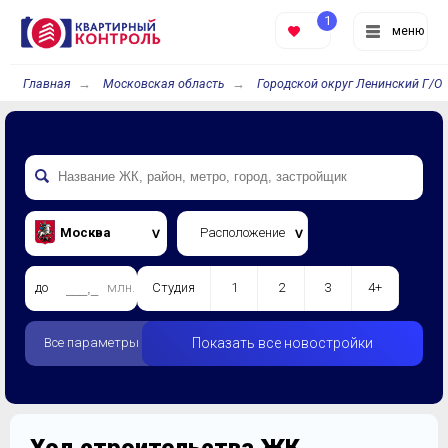
1
меню
Главная
Московская область
Городской округ Ленинский Г/О
Москва
Расположение
до
млн.
Студия
1
2
3
4+
Все параметры
Показать все новостройки