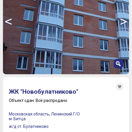
<
>
1
2
ЖК "Новобулатниково"
3
4
Объект сдан.
Всё распродано.
5
6
Московская область
,
Ленинский Г/О
7
м. Битца
8
ж/д ст. Булатниково
9