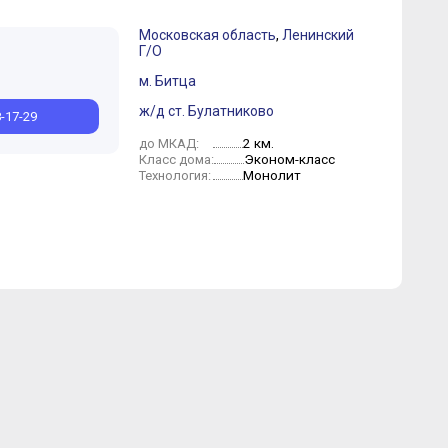
Московская область
,
Ленинский
Г/О
варь
Февраль
м. Битца
ж/д ст. Булатниково
8-17-29
2 км.
до МКАД:
Эконом-класс
Класс дома:
Монолит
Технология: