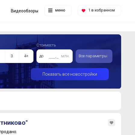
меню
1
в избранном
Видеообзоры
Стоимость
3
4+
до
млн.
Все параметры
Показать все новостройки
тниково"
продано.