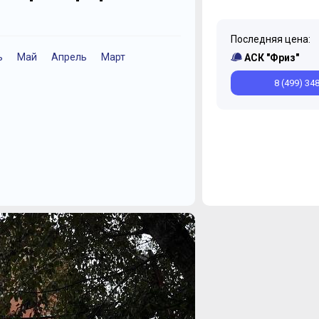
Последняя цена:
ь
Май
Апрель
Март
Декабрь
Июнь
Май
Май
Март
Ян
АСК "Фриз"
8 (499) 34