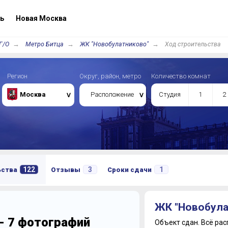
ь
Новая Москва
Г/О
Метро Битца
ЖК "Новобулатниково"
Ход строительства
Регион
Округ, район, метро
Количество комнат
Москва
Расположение
Студия
1
2
122
3
1
ьства
Отзывы
Сроки сдачи
ЖК "Новобула
 - 7 фотографий
Объект сдан.
Всё рас