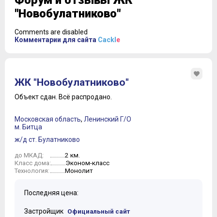
Форум и отзывы ЖК
"Новобулатниково"
Comments are disabled
Комментарии для сайта
Cackl
e
ЖК "Новобулатниково"
Объект сдан.
Всё распродано.
Московская область
,
Ленинский Г/О
м. Битца
ж/д ст. Булатниково
2 км.
до МКАД:
Эконом-класс
Класс дома:
Монолит
Технология:
Последняя цена:
Застройщик
Официальный сайт