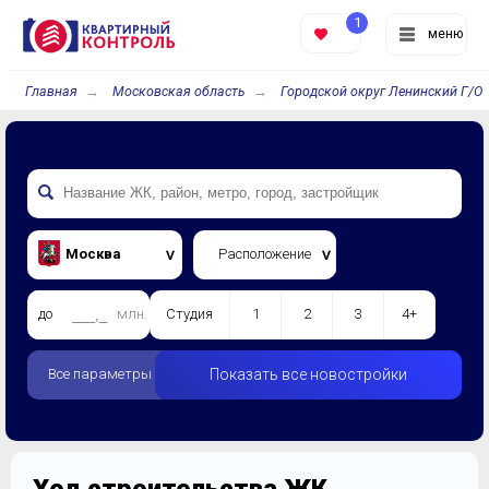
1
меню
Главная
Московская область
Городской округ Ленинский Г/О
Москва
Расположение
до
млн.
Студия
1
2
3
4+
Все параметры
Показать все новостройки