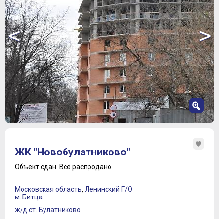
<
>
1
2
ЖК "Новобулатниково"
3
4
Объект сдан.
Всё распродано.
5
6
Московская область
,
Ленинский Г/О
7
м. Битца
ж/д ст. Булатниково