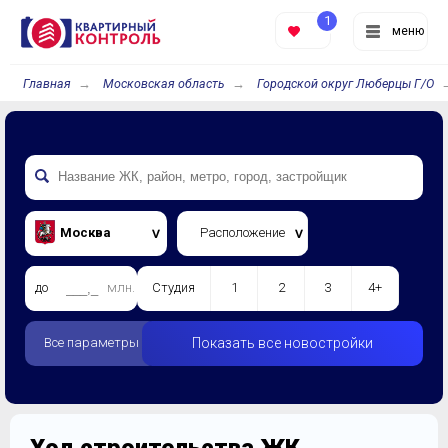
1
меню
Главная
Московская область
Городской округ Люберцы Г/О
Москва
Расположение
до
млн.
Студия
1
2
3
4+
Все параметры
Показать все новостройки