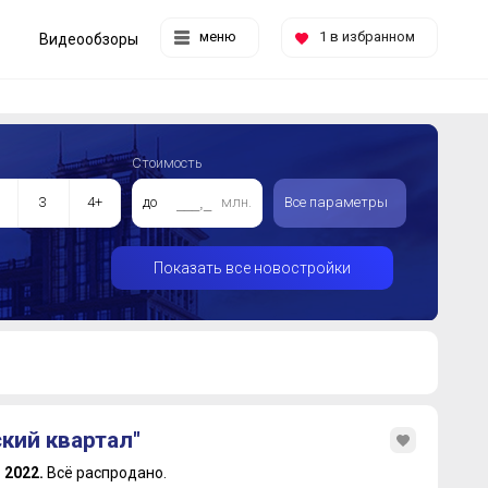
меню
1
в избранном
Видеообзоры
Стоимость
3
4+
до
млн.
Все параметры
Показать все новостройки
кий квартал"
: 2022.
Всё распродано.