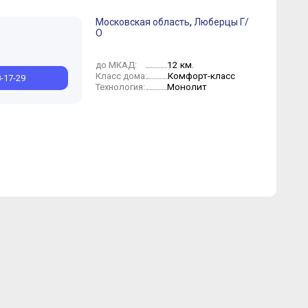
Московская область
,
Люберцы Г/
О
Июль
Апрель
Март
Февраль
12 км.
до МКАД:
Комфорт-класс
Класс дома:
8-17-29
Монолит
Технология: