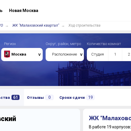
ь
Новая Москва
/О
ЖК "Малаховский квартал"
Ход строительства
Регион
Округ, район, метро
Количество комнат
Москва
Расположение
Студия
1
2
61
0
19
ьства
Отзывы
Сроки сдачи
вский
ЖК "Малаховс
В работе 19 корпусов