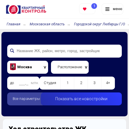
1
меню
Главная
Московская область
Городской округ Люберцы Г/О
Москва
Расположение
до
млн.
Студия
1
2
3
4+
Все параметры
Показать все новостройки