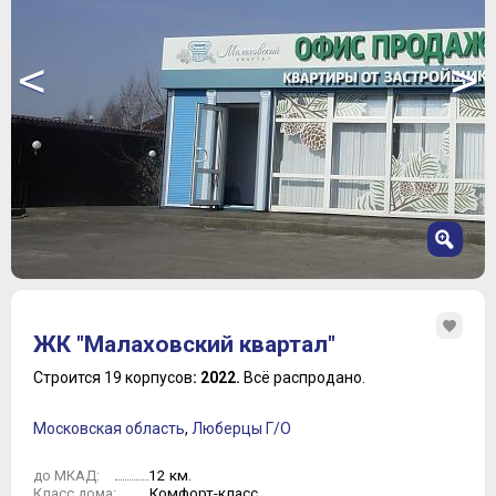
<
>
1
2
ЖК "Малаховский квартал"
3
4
Строится 19 корпусов
: 2022.
Всё распродано.
5
6
Московская область
,
Люберцы Г/О
7
12 км.
до МКАД:
Комфорт-класс
Класс дома: