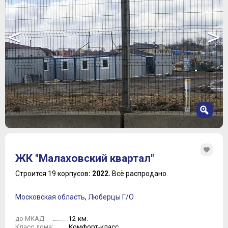
<
>
1
2
ЖК "Малаховский квартал"
3
4
Строится 19 корпусов
: 2022.
Всё распродано.
5
6
Московская область
,
Люберцы Г/О
7
12 км.
до МКАД:
Комфорт-класс
Класс дома: