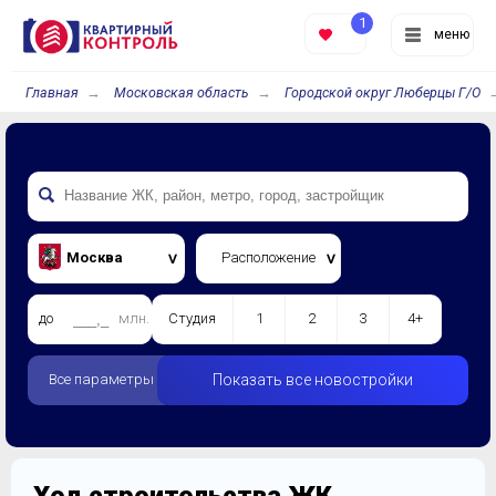
1
меню
Главная
Московская область
Городской округ Люберцы Г/О
Москва
Расположение
до
млн.
Студия
1
2
3
4+
Все параметры
Показать все новостройки