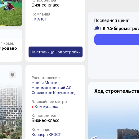
Класс жилья
Бизнес-класс
Компания
ГК А101
Последняя цена:
ГК "Сибпромстрой
4 комн.
Продано
На страницу Новостройки
Расположение
Новая Москва,
Новомосковский АО,
Ход строительст
Сосенское
Калужское,
Ближайшее метро
Коммунарка
Класс жилья
Бизнес-класс
Компания
<
Концерн КРОСТ