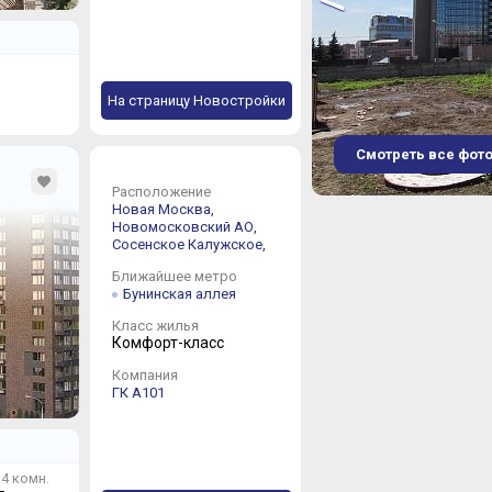
На страницу Новостройки
Смотреть все фот
Расположение
Новая Москва,
1
Новомосковский АО,
Сосенское
Калужское,
2
3
Ближайшее метро
4
Бунинская аллея
5
Класс жилья
6
Комфорт-класс
7
Компания
ГК А101
4 комн.