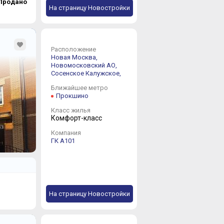
Продано
На страницу Новостройки
Расположение
Новая Москва,
Новомосковский АО,
Сосенское
Калужское,
Ближайшее метро
Прокшино
Класс жилья
Комфорт-класс
Компания
ГК А101
На страницу Новостройки