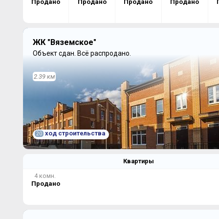
Продано
Продано
Продано
Продано
ЖК "Вяземское"
Объект сдан.
Всё распродано.
2.39 км
ход строительства
20
Квартиры
4 комн.
Продано