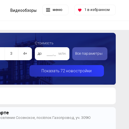
меню
1
в избранном
Видеообзоры
Стоимость
3
4+
до
млн.
Все параметры
Показать 72 новостройки
арте
селение Сосенское, посёлок Газопровод, уч. 309Ю