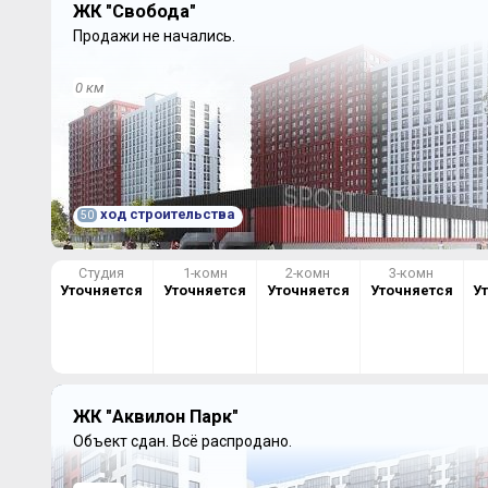
ЖК "Свобода"
Продажи не начались.
0 км
ход строительства
50
Студия
1-комн
2-комн
3-комн
Уточняется
Уточняется
Уточняется
Уточняется
У
ЖК "Аквилон Парк"
Объект сдан.
Всё распродано.