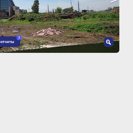
7
оотчеты