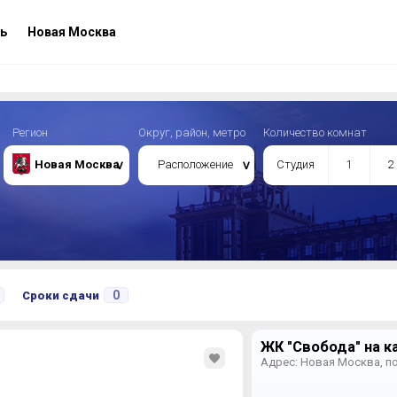
ь
Новая Москва
Регион
Округ, район, метро
Количество комнат
Новая Москва
Расположение
Студия
1
2
0
Сроки сдачи
ЖК "Свобода" на к
Адрес: Новая Москва, по