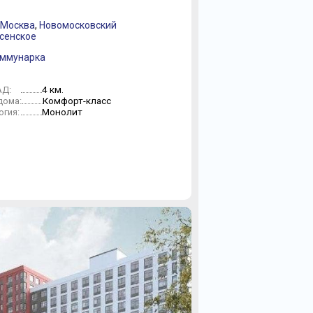
 Москва
,
Новомосковский
сенское
оммунарка
4 км.
АД:
Комфорт-класс
дома:
Монолит
огия: