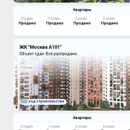
Квартиры
Студия
1 комн.
2 комн.
3 комн.
Продано
Продано
Продано
Продано
ЖК "Москва А101"
Объект сдан.
Всё распродано.
2.05 км
ход строительства
190
Квартиры
Студия
1 комн.
2 комн.
3 комн.