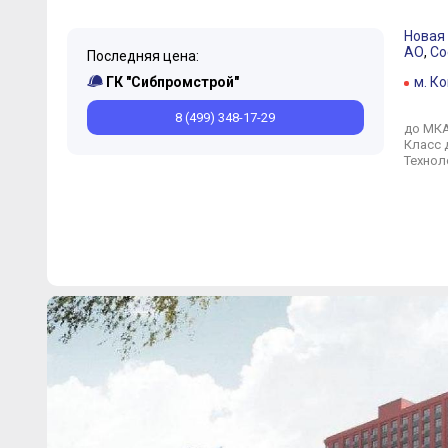
Новая
АО
,
Со
Последняя цена:
ГК "Сибпромстрой"
м. К
8 (499) 348-17-29
до МК
Класс 
Технол