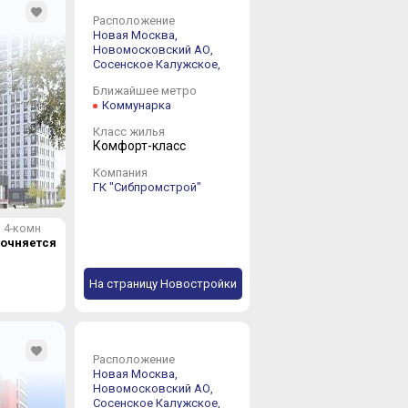
Расположение
Новая Москва,
Новомосковский АО,
Сосенское
Калужское,
Ближайшее метро
Коммунарка
Класс жилья
Комфорт-класс
Компания
ГК "Сибпромстрой"
4-комн
точняется
На страницу Новостройки
Расположение
Новая Москва,
Новомосковский АО,
Сосенское
Калужское,