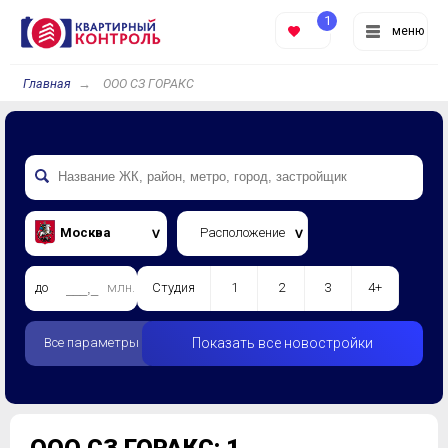
1
меню
Главная
ООО СЗ ГОРАКС
Москва
Расположение
до
млн.
Студия
1
2
3
4+
Все параметры
Показать все новостройки