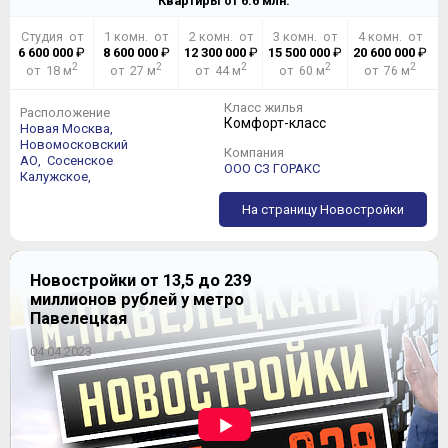
Квартиры от
6.6
млн.
Студия от
1 комн. от
2 комн. от
3 комн. от
4 комн. от
6 600 000
₽
8 600 000
₽
12 300 000
₽
15 500 000
₽
20 600 000
₽
2
2
2
2
2
от 18 м
от 27 м
от 44 м
от 60 м
от 76 м
Класс жилья
Расположение
Комфорт-класс
Новая Москва,
Новомосковский
Компания
АО,
Сосенское
ООО СЗ ГОРАКС
Калужское,
На страницу Новостройки
Новостройки от 13,5 до 239
миллионов рублей у метро
Павелецкая
04.04.2023