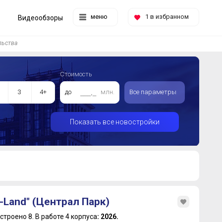
меню
1
в избранном
Видеообзоры
льства
Стоимость
3
4+
до
млн.
Все параметры
Показать все новостройки
I-Land" (Централ Парк)
строено 8.
В работе 4 корпуса
: 2026.