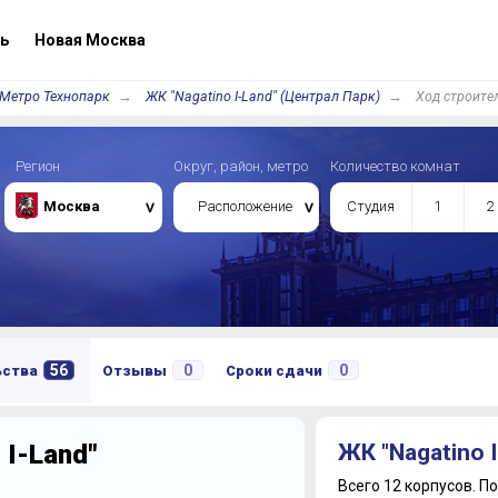
ь
Новая Москва
Метро Технопарк
ЖК "Nagatino I-Land" (Централ Парк)
Ход строите
Регион
Округ, район, метро
Количество комнат
Москва
Расположение
Студия
1
2
56
0
0
ьства
Отзывы
Сроки сдачи
 I-Land"
ЖК "Nagatino 
Всего 12 корпусов.
По