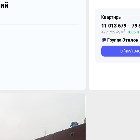
фий
Квартиры:
11 013 679
79 
—
2
477 759 ₽/м
-3.05 %
Ноябрь
Май
Ноябрь
Июль
Ма
Группа Эталон
8 (499) 34