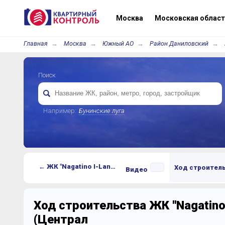
Москва
Московская област
Главная
Москва
Южный АО
Район Даниловский
Поиск
Например:
Бунинские луга
← ЖК "Nagatino I-Land" (Централ Парк)
Ход строител
Видео
Ход строительства ЖК "Nagatino
(Централ