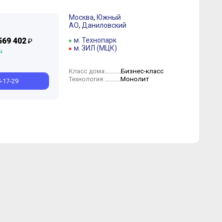
Москва
,
Южный
АО
,
Даниловский
569 402
м. Технопарк
₽
м. ЗИЛ (МЦК)
рт
Февраль
Бизнес-класс
Класс дома:
Монолит
Технология:
8-17-29