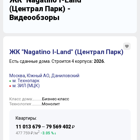
ЖК "Nagatino I-Land"
(Централ Парк) -
Видеообзоры
ЖК "Nagatino I-Land" (Централ Парк)
Есть сданные дома.
Строится 4 корпуса
: 2026.
Москва
,
Южный АО
,
Даниловский
м. Технопарк
м. ЗИЛ (МЦК)
Бизнес-класс
Класс дома:
Монолит
Технология:
Квартиры:
11 013 679
79 569 402
—
₽
2
477 759 ₽/м
-3.05 %