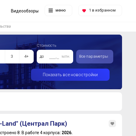
меню
1
в избранном
Видеообзоры
льства
Стоимость
3
4+
до
млн.
Все параметры
Показать все новостройки
I-Land" (Централ Парк)
строено 8.
В работе 4 корпуса
: 2026.