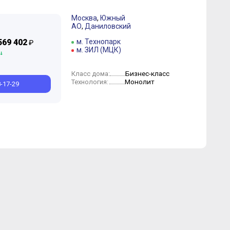
Москва
,
Южный
АО
,
Даниловский
рт
Февраль
569 402
м. Технопарк
₽
м. ЗИЛ (МЦК)
Бизнес-класс
Класс дома:
Монолит
Технология:
8-17-29