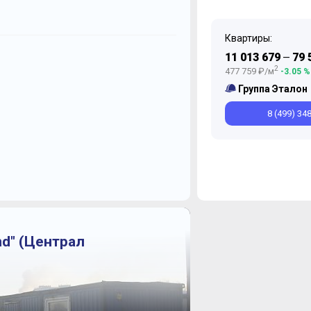
Квартиры:
Ноябрь
Май
Ноябрь
Июль
Ма
11 013 679
79 
—
2
477 759 ₽/м
-3.05 %
Группа Эталон
8 (499) 34
nd" (Централ