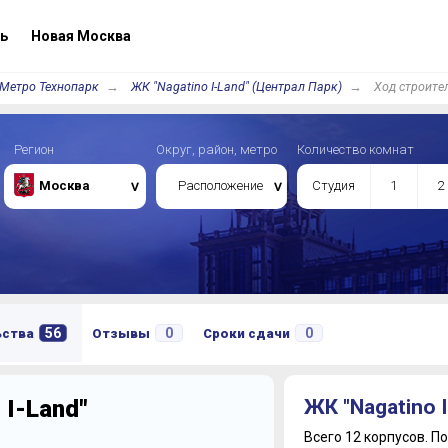
ь
Новая Москва
Метро Технопарк
ЖК "Nagatino I-Land" (Централ Парк)
Ход строите
Регион
Округ, район, метро
Количество комнат
Москва
Расположение
Студия
1
2
56
0
0
ьства
Отзывы
Сроки сдачи
 I-Land"
ЖК "Nagatino 
Всего 12 корпусов.
По