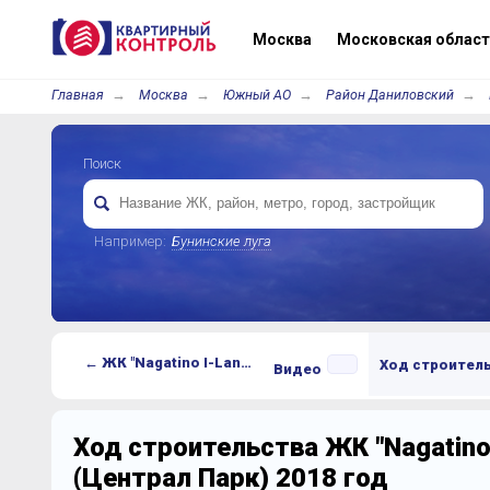
Москва
Московская област
Главная
Москва
Южный АО
Район Даниловский
Поиск
Например:
Бунинские луга
← ЖК "Nagatino I-Land" (Централ Парк)
Ход строител
Видео
Ход строительства ЖК "Nagatino
(Централ Парк) 2018 год