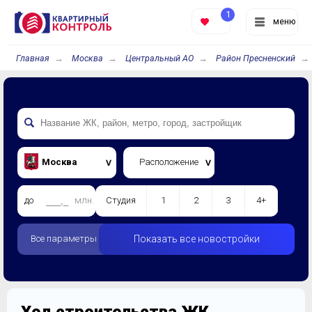
1
меню
Главная
Москва
Центральный АО
Район Пресненский
Москва
Расположение
до
млн.
Студия
1
2
3
4+
Все параметры
Показать все новостройки