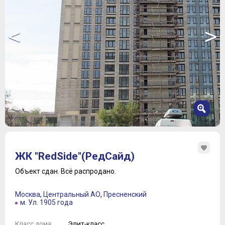
<
>
1
2
ЖК "RedSide"(РедСайд)
3
4
Объект сдан.
Всё распродано.
5
6
Москва
,
Центральный АО
,
Пресненский
7
м. Ул. 1905 года
Элит-класс
Класс дома: