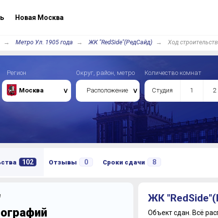
ь
Новая Москва
Метро Ул. 1905 года
ЖК "RedSide"(РедСайд)
Ход строительст
Регион
Округ, район, метро
Количество комнат
Москва
Расположение
Студия
1
2
102
0
8
ьства
Отзывы
Сроки сдачи
"
ЖК "RedSide"
тографий
Объект сдан.
Всё рас