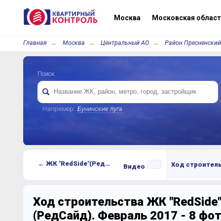
Москва
Московская област
Главная
Москва
Центральный АО
Район Пресненский
Поиск
Например:
Бунинские луга
← ЖК "RedSide"(РедСайд)
Ход строител
Видео
Ход строительства ЖК "RedSide
(РедСайд). Февраль 2017 - 8 фо