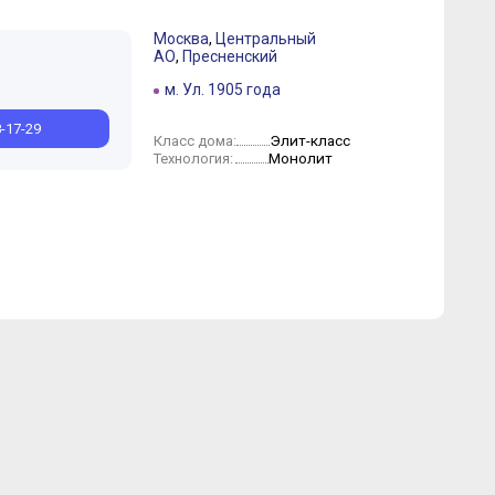
Москва
,
Центральный
АО
,
Пресненский
Август
м. Ул. 1905 года
8-17-29
Элит-класс
Класс дома:
Монолит
Технология: