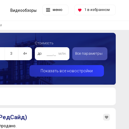
меню
1
в избранном
Видеообзоры
ва
Стоимость
3
4+
до
млн.
Все параметры
Показать все новостройки
(РедСайд)
продано.