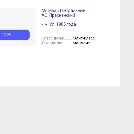
Москва
,
Центральный
АО
,
Пресненский
Август
м. Ул. 1905 года
8-17-29
Элит-класс
Класс дома:
Монолит
Технология: