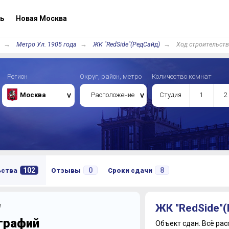
ь
Новая Москва
Метро Ул. 1905 года
ЖК "RedSide"(РедСайд)
Ход строительст
Регион
Округ, район, метро
Количество комнат
Москва
Расположение
Студия
1
2
102
0
8
ьства
Отзывы
Сроки сдачи
"
ЖК "RedSide"
ографий
Объект сдан.
Всё рас