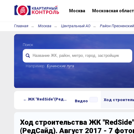
Москва
Московская област
Главная
Москва
Центральный АО
Район Пресненский
Поиск
Например:
Бунинские луга
← ЖК "RedSide"(РедСайд)
Ход строител
Видео
Ход строительства ЖК "RedSide
(РедСайд). Август 2017 - 7 фот