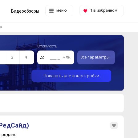
меню
1
в избранном
Видеообзоры
ва
Стоимость
3
4+
до
млн.
Все параметры
Показать все новостройки
(РедСайд)
продано.