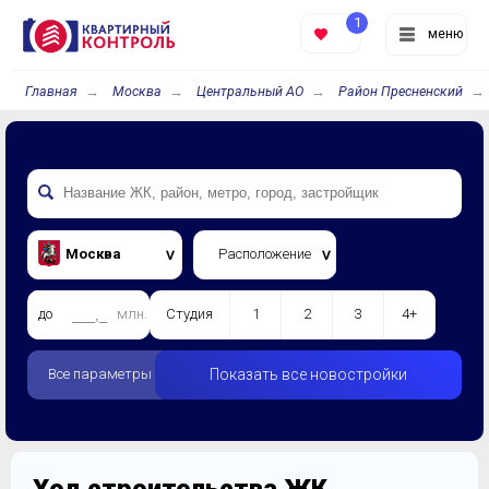
1
меню
Главная
Москва
Центральный АО
Район Пресненский
Москва
Расположение
до
млн.
Студия
1
2
3
4+
Все параметры
Показать все новостройки