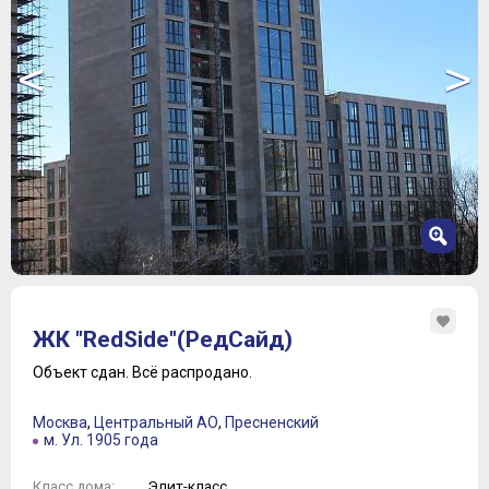
<
>
1
2
ЖК "RedSide"(РедСайд)
3
4
Объект сдан.
Всё распродано.
5
6
Москва
,
Центральный АО
,
Пресненский
7
м. Ул. 1905 года
8
Элит-класс
Класс дома: