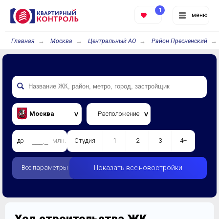
1
меню
Главная
Москва
Центральный АО
Район Пресненский
Москва
Расположение
до
млн.
Студия
1
2
3
4+
Все параметры
Показать все новостройки