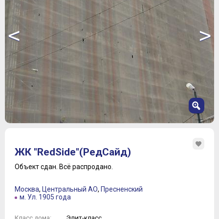
<
>
1
2
ЖК "RedSide"(РедСайд)
3
4
Объект сдан.
Всё распродано.
5
6
Москва
,
Центральный АО
,
Пресненский
7
м. Ул. 1905 года
8
9
Элит-класс
Класс дома: