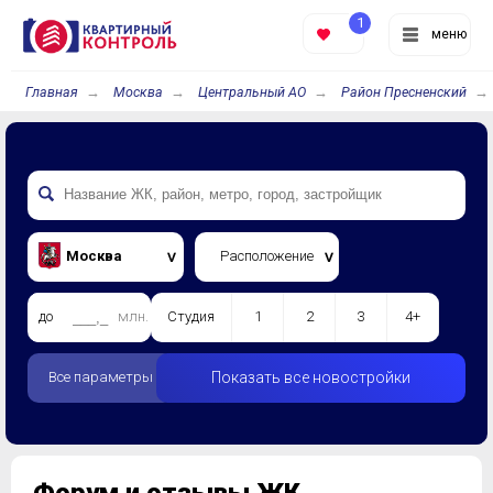
1
меню
Главная
Москва
Центральный АО
Район Пресненский
Москва
Расположение
до
млн.
Студия
1
2
3
4+
Все параметры
Показать все новостройки