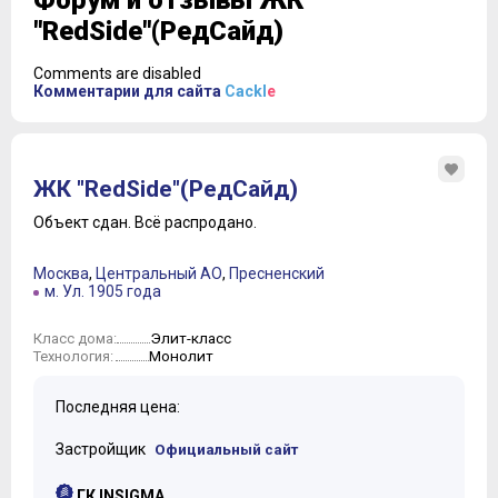
Форум и отзывы ЖК
"RedSide"(РедСайд)
Comments are disabled
Комментарии для сайта
Cackl
e
ЖК "RedSide"(РедСайд)
Объект сдан.
Всё распродано.
Москва
,
Центральный АО
,
Пресненский
м. Ул. 1905 года
Элит-класс
Класс дома:
Монолит
Технология:
Последняя цена:
Застройщик
Официальный сайт
ГК INSIGMA