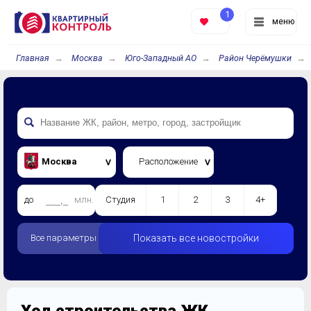
1
меню
Главная
Москва
Юго-Западный АО
Район Черёмушки
Москва
Расположение
до
млн.
Студия
1
2
3
4+
Все параметры
Показать все новостройки