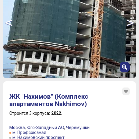
<
>
1
2
ЖК "Нахимов" (Комплекс
3
апартаментов Nakhimov)
4
5
Строится 3 корпуса
: 2022.
6
7
Москва
,
Юго-Западный АО
,
Черёмушки
м. Профсоюзная
м. Нахимовский проспект