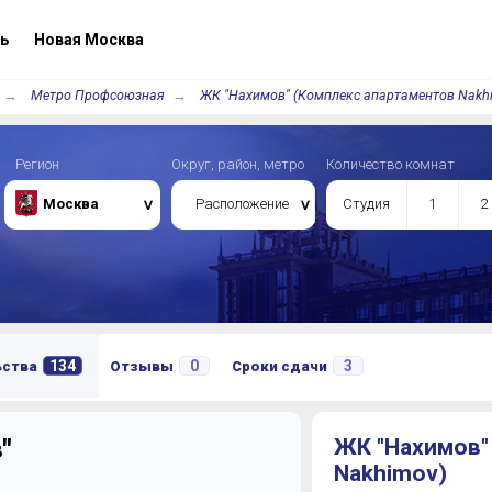
ь
Новая Москва
Метро Профсоюзная
ЖК "Нахимов" (Комплекс апартаментов Nakh
Регион
Округ, район, метро
Количество комнат
Москва
Расположение
Студия
1
2
134
0
3
ьства
Отзывы
Сроки сдачи
"
ЖК "Нахимов"
Nakhimov)