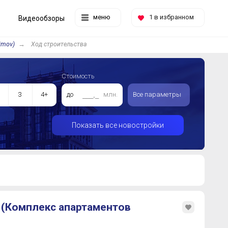
меню
1
в избранном
Видеообзоры
imov)
Ход строительства
Стоимость
3
4+
до
млн.
Все параметры
Показать все новостройки
 (Комплекс апартаментов