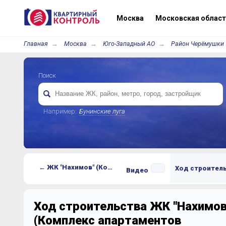
Москва
Московская област
Главная
Москва
Юго-Западный АО
Район Черёмушки
Поиск
Например:
Бунинские луга
← ЖК "Нахимов" (Комплекс апартаментов Nakhimov)
Ход строител
Видео
Ход строительства ЖК "Нахимов
(Комплекс апартаментов