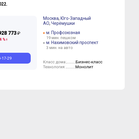
2022.
Москва
,
Юго-Западный
АО
,
Черёмушки
928 773
м. Профсоюзная
₽
Август
Июль
Май
Апрель
19 мин. пешком
4 %
м. Нахимовский проспект
3 мин. на авто
8-17-29
Бизнес-класс
Класс дома:
Монолит
Технология: