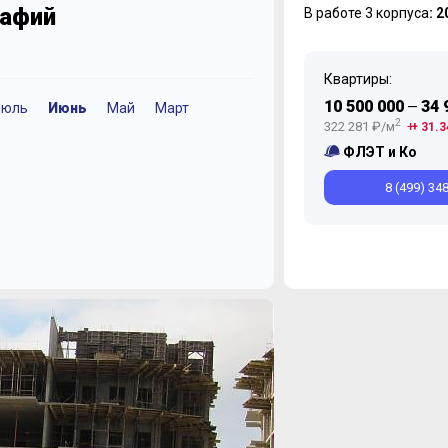
рафий
В работе 3 корпуса
: 
Квартиры:
10 500 000
34 
—
Июль
Июнь
Май
Март
Октябрь
Декабрь
Октябрь
2
322 281 ₽/м
+ 31.3
ФЛЭТ и Ко
8 (499) 34