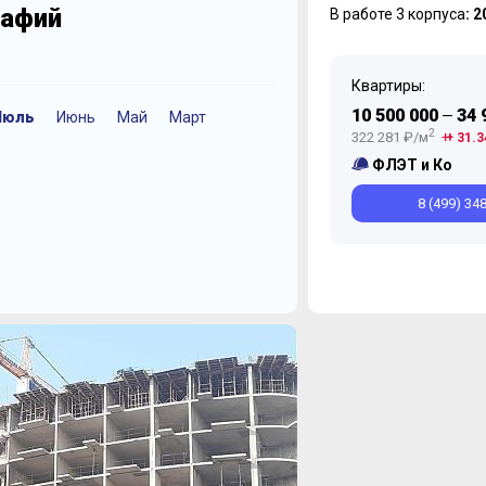
рафий
В работе 3 корпуса
: 
Квартиры:
10 500 000
34 
—
Июль
Июнь
Май
Март
Октябрь
Декабрь
Октябрь
2
322 281 ₽/м
+ 31.3
ФЛЭТ и Ко
8 (499) 34