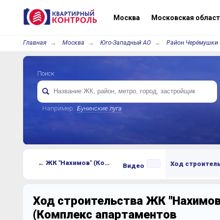
Москва
Московская област
Главная
Москва
Юго-Западный АО
Район Черёмушки
Поиск
Например:
Бунинские луга
← ЖК "Нахимов" (Комплекс апартаментов Nakhimov)
Ход строител
Видео
Ход строительства ЖК "Нахимов
(Комплекс апартаментов