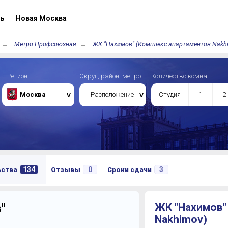
ь
Новая Москва
Метро Профсоюзная
ЖК "Нахимов" (Комплекс апартаментов Nakh
Регион
Округ, район, метро
Количество комнат
Москва
Расположение
Студия
1
2
134
0
3
ьства
Отзывы
Сроки сдачи
"
ЖК "Нахимов"
Nakhimov)