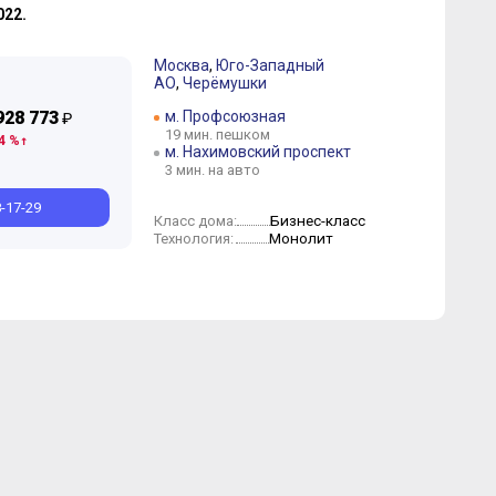
2022.
Москва
,
Юго-Западный
АО
,
Черёмушки
928 773
м. Профсоюзная
₽
Август
Июль
Май
Апрель
19 мин. пешком
4 %
м. Нахимовский проспект
3 мин. на авто
8-17-29
Бизнес-класс
Класс дома:
Монолит
Технология: