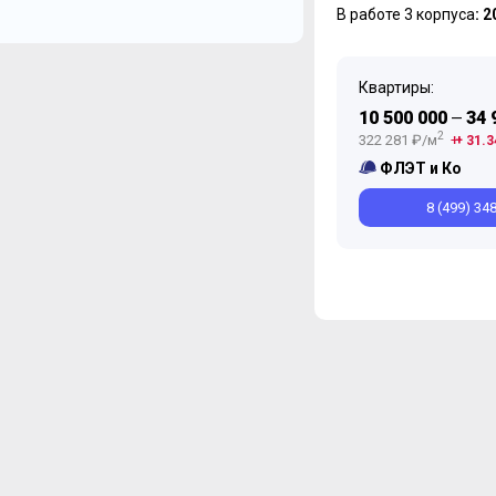
В работе 3 корпуса
: 
Квартиры:
10 500 000
34 
—
2
322 281 ₽/м
+ 31.3
ФЛЭТ и Ко
8 (499) 34