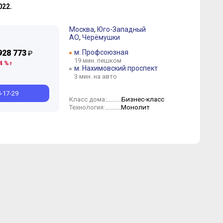
2022.
Москва
,
Юго-Западный
АО
,
Черёмушки
928 773
м. Профсоюзная
₽
19 мин. пешком
4 %
м. Нахимовский проспект
3 мин. на авто
8-17-29
Бизнес-класс
Класс дома:
Монолит
Технология: