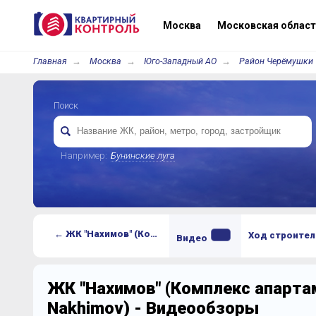
Москва
Московская област
Главная
Москва
Юго-Западный АО
Район Черёмушки
Поиск
Например:
Бунинские луга
← ЖК "Нахимов" (Комплекс апартаментов Nakhimov)
Ход строител
Видео
ЖК "Нахимов" (Комплекс апарта
Nakhimov) - Видеообзоры