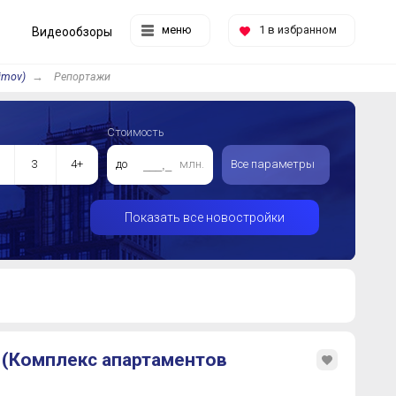
меню
1
в избранном
Видеообзоры
imov)
Репортажи
Стоимость
3
4+
до
млн.
Все параметры
Показать все новостройки
 (Комплекс апартаментов