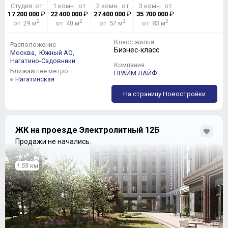
Студия от
1 комн. от
2 комн. от
3 комн. от
17 200 000
₽
22 400 000
₽
27 400 000
₽
35 700 000
₽
2
2
2
2
от 29 м
от 40 м
от 57 м
от 83 м
Класс жилья
Расположение
Бизнес-класс
Москва,
Южный АО,
Нагатино-Садовники
Компания
Ближайшее метро
ПРАЙМ ЛАЙФ
Нагатинская
На страницу Новостройки
ЖК на проезде Электролитный 12Б
Продажи не начались.
1.59 км