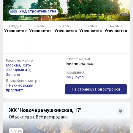
ход строительства
133
Студия
1-комн
2-комн
3-комн
4-комн
Уточняется
Уточняется
Уточняется
Уточняется
Уточняется
Класс жилья
Расположение
Бизнес-класс
Москва,
Юго-
Западный АО,
Компания
Зюзино
МД Групп
Ближайшее метро
Нахимовский
На страницу Новостройки
проспект
ЖК "Новочеремушкинская, 17"
Объект сдан.
Всё распродано.
0.87 км