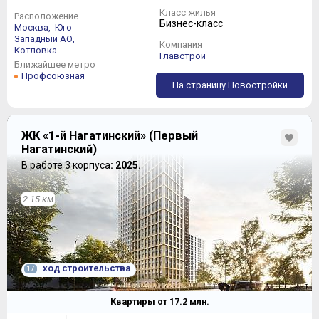
Класс жилья
Расположение
Бизнес-класс
Москва,
Юго-
Западный АО,
Компания
Котловка
Главстрой
Ближайшее метро
Профсоюзная
На страницу Новостройки
ЖК «1-й Нагатинский» (Первый
Нагатинский)
В работе 3 корпуса
: 2025.
2.15 км
ход строительства
17
Квартиры от
17.2
млн.