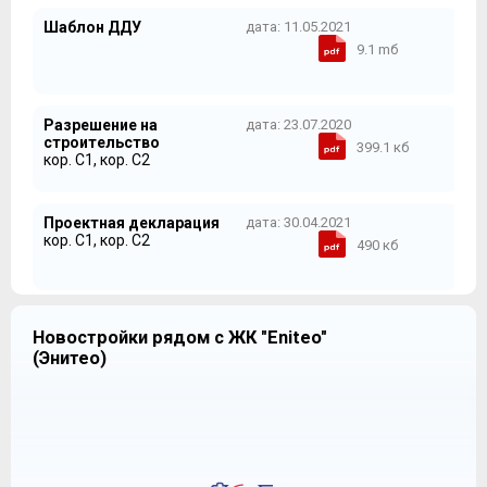
Шаблон ДДУ
дата: 11.05.2021
9.1 mб
Разрешение на
дата: 23.07.2020
строительство
399.1 кб
кор. С1, кор. С2
Проектная декларация
дата: 30.04.2021
кор. С1, кор. С2
490 кб
Новостройки рядом с ЖК "Eniteo"
(Энитео)