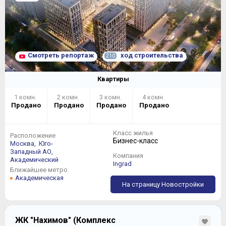
Смотреть репортаж
ход строительства
210
Квартиры
1 комн.
2 комн.
3 комн.
4 комн.
Продано
Продано
Продано
Продано
Класс жилья
Расположение
Бизнес-класс
Москва,
Юго-
Западный АО,
Компания
Академический
Ingrad
Ближайшее метро
Академическая
На страницу Новостройки
ЖК "Нахимов" (Комплекс