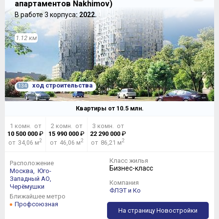
апартаментов Nakhimov)
В работе 3 корпуса
: 2022.
1.12 км
ход строительства
134
Квартиры от
10.5
млн.
1 комн. от
2 комн. от
3 комн. от
10 500 000
₽
15 990 000
₽
22 290 000
₽
2
2
2
от 34,06 м
от 46,06 м
от 86,21 м
Класс жилья
Расположение
Бизнес-класс
Москва,
Юго-
Западный АО,
Компания
Черёмушки
ФЛЭТ и Ко
Ближайшее метро
Профсоюзная
На страницу Новостройки