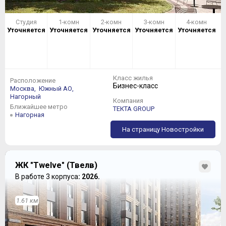
Студия
1-комн
2-комн
3-комн
4-комн
Уточняется
Уточняется
Уточняется
Уточняется
Уточняется
Класс жилья
Расположение
Бизнес-класс
Москва,
Южный АО,
Нагорный
Компания
Ближайшее метро
ТЕКТА GROUP
Нагорная
На страницу Новостройки
ЖК "Twelve" (Твелв)
В работе 3 корпуса
: 2026.
1.61 км