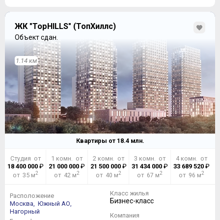
ЖК "TopHILLS" (ТопХиллс)
Объект сдан.
1.14 км
Квартиры от
18.4
млн.
Студия от
1 комн. от
2 комн. от
3 комн. от
4 комн. от
18 400 000
₽
21 000 000
₽
21 500 000
₽
31 434 000
₽
33 689 520
₽
2
2
2
2
2
от 35 м
от 42 м
от 40 м
от 67 м
от 96 м
Класс жилья
Расположение
Бизнес-класс
Москва,
Южный АО,
Нагорный
Компания