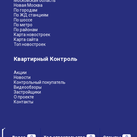
Московская область
Новая Москва
По городам
По ЖД станциям
По шоссе
По метро
По районам
Карта новостроек
Карта сайта
Топ новостроек
Квартирный Контроль
Акции
Новости
Контрольный покупатель
Видеообзоры
Застройщики
О проекте
Контакты