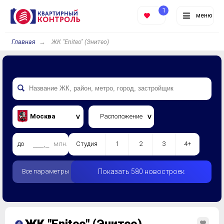
1
меню
Главная
ЖК "Eniteo" (Энитео)
Москва
Расположение
до
млн.
Студия
1
2
3
4+
Все параметры
Показать 580 новостроек