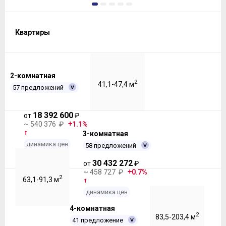
1
2
3
4
5
Квартиры
2-комнатная
2
41,1-47,4 м
57 предложений
18 392 600
от
₽
~ 540 376 ₽
1.1%
3-комнатная
динамика цен
58 предложений
30 432 272
от
₽
~ 458 727 ₽
0.7%
2
63,1-91,3 м
динамика цен
4-комнатная
2
83,5-203,4 м
41 предложение