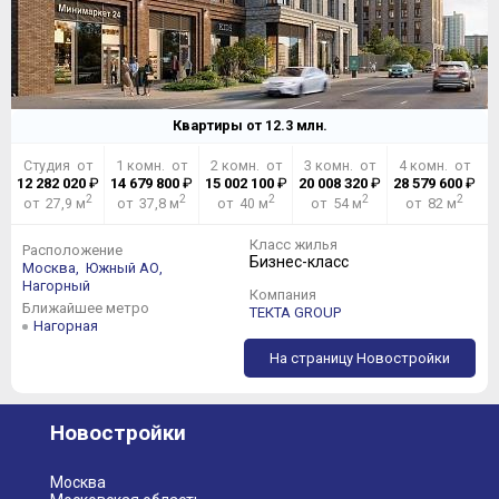
Квартиры от
12.3
млн.
Студия от
1 комн. от
2 комн. от
3 комн. от
4 комн. от
12 282 020
₽
14 679 800
₽
15 002 100
₽
20 008 320
₽
28 579 600
₽
2
2
2
2
2
от 27,9 м
от 37,8 м
от 40 м
от 54 м
от 82 м
Класс жилья
Расположение
Бизнес-класс
Москва,
Южный АО,
Нагорный
Компания
Ближайшее метро
ТЕКТА GROUP
Нагорная
На страницу Новостройки
Новостройки
Москва