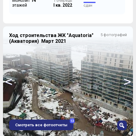
Монолит
14
1 очередь
этажей
I кв. 2022
сдан
Ход строительства ЖК "Aquatoria"
5 фотографий
(Акватория) Март 2021
Наземная часть стилобата корпусов С1 и С2 имеет
один парковочный этаж, а наземная часть стилобата
корпусов В1 и В2 состоит из двух этажей, один из
которых предназначен для размещения коммерческих
объектов (в ПД упомянуты исключительно офисы и
кафе), а на втором находятся 19 квартир, наиболее
<
>
приближенных к желанной воде.
13
Смотреть все фотоотчеты