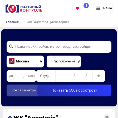
1
меню
Главная
ЖК "Aquatoria" (Акватория)
Москва
Расположение
до
млн.
Студия
1
2
3
4+
Все параметры
Показать 580 новостроек