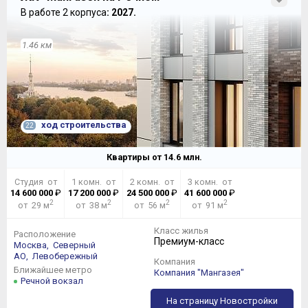
В работе 2 корпуса
: 2027.
1.46 км
С 11 по 17 этаж на лестничной клетке находятся 10
ход строительства
22
квартир,
Квартиры от
14.6
млн.
Студия от
1 комн. от
2 комн. от
3 комн. от
14 600 000
₽
17 200 000
₽
24 500 000
₽
41 600 000
₽
2
2
2
2
от 29 м
от 38 м
от 56 м
от 91 м
Класс жилья
Расположение
Премиум-класс
Москва,
Северный
АО,
Левобережный
Компания
Ближайшее метро
Компания "Мангазея"
Речной вокзал
На страницу Новостройки