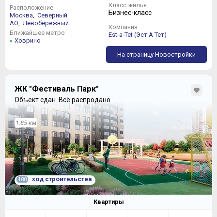
Класс жилья
Расположение
Бизнес-класс
Москва,
Северный
АО,
Левобережный
Компания
Чем выше, тем круче: на 8-9 этажах корпуса С1 и на 11-
Ближайшее метро
Est-a-Tet (Эст А Тет)
12 этажах корпуса С2 вольготно расположились три
Ховрино
квартиры:
На страницу Новостройки
ЖК "Фестиваль Парк"
Объект сдан.
Всё распродано.
1.85 км
ход строительства
188
Квартиры
На 10 этаже корпуса С1 и 13 этаже корпуса С2
находятся всего по две квартиры, располагающие, ко