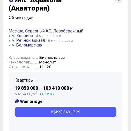
ЖК "Aquatoria"
(Акватория)
Объект сдан.
Москва
,
Северный АО
,
Левобережный
м. Ховрино
4 мин. на авто
м. Речной вокзал
6 мин. на авто
м. Беломорская
Бизнес-класс
Класс дома:
Монолит
Технология:
11 - 20
Этажность:
Квартиры:
19 850 000
103 410 000
—
₽
2
582 648 ₽/м
-11.12 %
Wainbridge
8 (499) 348-17-29