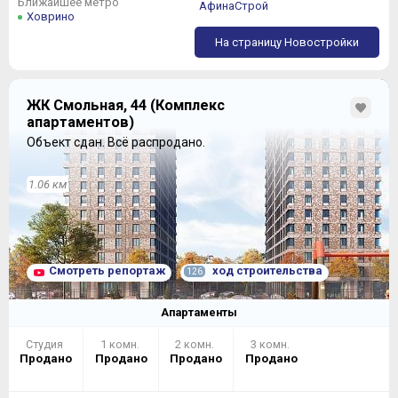
Ближайшее метро
АфинаСтрой
Ховрино
На страницу Новостройки
ЖК Смольная, 44 (Комплекс
апартаментов)
Дальше – больше (вернее – меньше). 1, 6, 7 этажи
корпуса С1, и 1, 9, 10 этажи корпуса С2 занимают
Объект сдан.
Всё распродано.
четыре квартиры:
1.06 км
Смотреть репортаж
ход строительства
126
Апартаменты
Студия
1 комн.
2 комн.
3 комн.
Продано
Продано
Продано
Продано