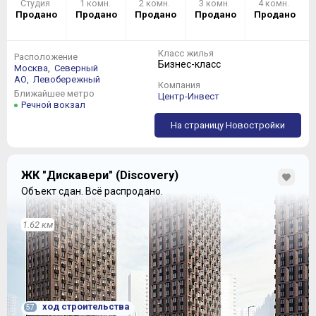
Студия
1 комн.
2 комн.
3 комн.
4 комн.
всему прочему, роскошными террасами:
Продано
Продано
Продано
Продано
Продано
Класс жилья
Расположение
Бизнес-класс
Москва,
Северный
АО,
Левобережный
Компания
Ближайшее метро
Центр-Инвест
Речной вокзал
На страницу Новостройки
ЖК "Дискавери" (Discovery)
Объект сдан.
Всё распродано.
1.62 км
Максимум приватности, близость к облакам и
заоблачную цену имеют огромные четырехкомнатные
квартиры, целиком занимающие последние этажи в
корпусах С1 и С2:
ход строительства
57