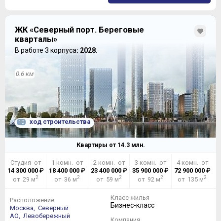
ЖК «Северный порт. Береговые
на элитных верхних этажах их будет семь:
кварталы»
В работе 3 корпуса
: 2028.
0.6 км
ход строительства
10
Квартиры от
14.3
млн.
Студия от
1 комн. от
2 комн. от
3 комн. от
4 комн. от
14 300 000
₽
18 400 000
₽
23 400 000
₽
35 900 000
₽
72 900 000
₽
2
2
2
2
2
от 29 м
от 36 м
от 59 м
от 92 м
от 135 м
Класс жилья
Несмотря на обтекаемые формы, большинству
Расположение
Бизнес-класс
Москва,
Северный
однокомнатных квартир присущи спокойные
АО,
Левобережный
планировки. Двушки, как правило, выглядят намного
Компания