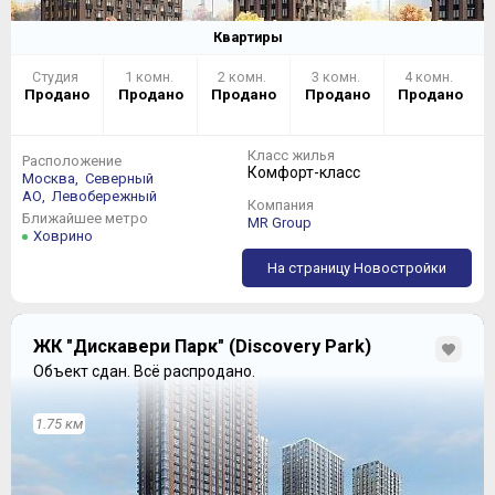
Квартиры
Студия
1 комн.
2 комн.
3 комн.
4 комн.
Продано
Продано
Продано
Продано
Продано
Класс жилья
Расположение
Комфорт-класс
Москва,
Северный
АО,
Левобережный
Компания
Ближайшее метро
MR Group
Ховрино
На страницу Новостройки
Однокомнатные и двухкомнатные квартиры в этих
корпусах имеют линейное или угловое расположение,
ЖК "Дискавери Парк" (Discovery Park)
трехкомнатные квартиры представлены в распашном
Объект сдан.
Всё распродано.
исполнении. Наличие большой кухни-гостиной во всех
квартирах позволит, при желании, легко их
переименовать (однушка станет евро-двушкой, двушка
1.75 км
– евро-трешкой и т.д.). Ровные внешние стены и
прямые межкомнатные перегородки подойдут
покупателям, предпочитающим классический подход к
формированию своего жилища.