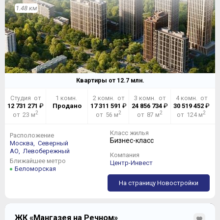
1.48 км
Квартиры от
12.7
млн.
Даже на самых густонаселенных этажах с 3 по 10, по
причине отсутствия коридорной системы
Студия от
1 комн.
2 комн. от
3 комн. от
4 комн. от
расположения квартир, людской толкотни не
12 731 271
₽
Продано
17 311 591
₽
24 856 734
₽
30 519 452
₽
2
2
2
2
предвидится, а ощущения пребывания в гостинице не
от 23 м
от 56 м
от 87 м
от 124 м
возникнет. Выходы на лестницы и лифтовый холл
делят этажи пополам, четыре лифта сделают время их
Класс жилья
Расположение
Бизнес-класс
ожидания минимальным:
Москва,
Северный
АО,
Левобережный
Компания
Ближайшее метро
Центр-Инвест
Беломорская
На страницу Новостройки
ЖК «Мангазея на Речном»