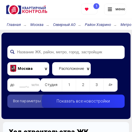
1
меню
Главная
Москва
Северный АО
Район Ховрино
Метро
Москва
Расположение
до
млн.
Студия
1
2
3
4+
Все параметры
Показать все новостройки