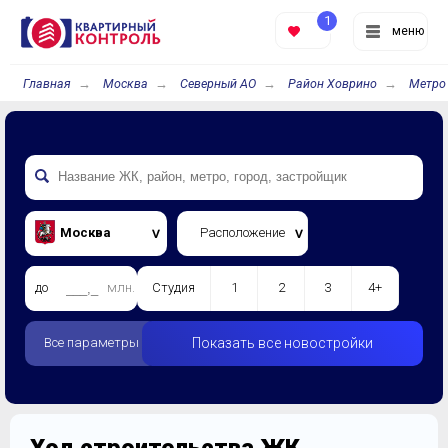
1
меню
Главная
Москва
Северный АО
Район Ховрино
Метро
Москва
Расположение
до
млн.
Студия
1
2
3
4+
Все параметры
Показать все новостройки