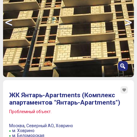
<
>
1
2
ЖК Янтарь-Apartments (Комплекс
3
апартаментов "Янтарь-Apartments")
4
5
Проблемный объект.
6
7
Москва
,
Северный АО
,
Ховрино
8
м. Ховрино
м. Беломорская