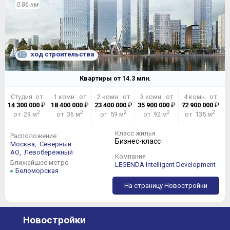
0.86 км
ход строительства
10
Квартиры от
14.3
млн.
Студия от
1 комн. от
2 комн. от
3 комн. от
4 комн. от
14 300 000
₽
18 400 000
₽
23 400 000
₽
35 900 000
₽
72 900 000
₽
2
2
2
2
2
от 29 м
от 36 м
от 59 м
от 92 м
от 135 м
Класс жилья
Расположение
Бизнес-класс
Москва,
Северный
АО,
Левобережный
Компания
Ближайшее метро
LEGENDA Intelligent Development
Беломорская
На страницу Новостройки
Новостройки