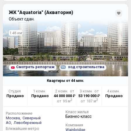
ЖК "Aquatoria" (Акватория)
Объект сдан.
1.46 км
Смотреть репортаж
ход строительства
96
Квартиры от
44
млн.
Студия
1 комн.
2 комн. от
3 комн. от
4 комн.
Продано
Продано
44 000 000
₽
53 190 000
₽
Продано
2
2
от 95 м
от 107 м
Класс жилья
Расположение
Бизнес-класс
Москва,
Северный
АО,
Левобережный
Компания
Ближайшее метро
Wainbridge