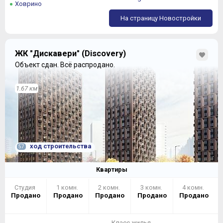
Ховрино
На страницу Новостройки
ЖК "Дискавери" (Discovery)
Объект сдан.
Всё распродано.
1.67 км
ход строительства
57
Квартиры
Студия
1 комн.
2 комн.
3 комн.
4 комн.
Продано
Продано
Продано
Продано
Продано
Класс жилья