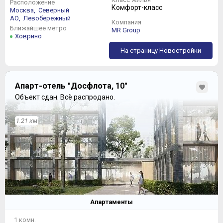
Расположение
Комфорт-класс
Москва,
Северный
АО,
Левобережный
Компания
Ближайшее метро
MR Group
Ховрино
На страницу Новостройки
Апарт-отель "Досфлота, 10"
Объект сдан.
Всё распродано.
1.21 км
Апартаменты
1 комн.