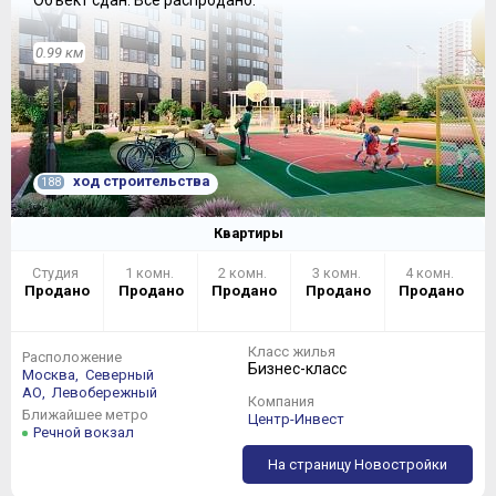
0.99 км
ход строительства
188
Квартиры
Студия
1 комн.
2 комн.
3 комн.
4 комн.
Продано
Продано
Продано
Продано
Продано
Класс жилья
Расположение
Бизнес-класс
Москва,
Северный
АО,
Левобережный
Компания
Ближайшее метро
Центр-Инвест
Речной вокзал
На страницу Новостройки