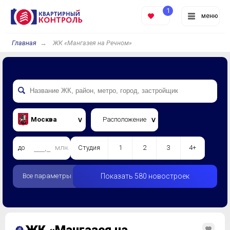
1
меню
Главная
ЖК «Мангазея на Речном»
Москва
Расположение
до
млн.
Студия
1
2
3
4+
Все параметры
Показать 580 новостроек