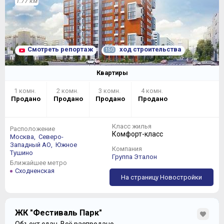
1.77 км
Смотреть репортаж
ход строительства
150
Квартиры
1 комн.
2 комн.
3 комн.
4 комн.
Продано
Продано
Продано
Продано
Класс жилья
Расположение
Комфорт-класс
Москва,
Северо-
Западный АО,
Южное
Компания
Тушино
Группа Эталон
Ближайшее метро
Сходненская
На страницу Новостройки
ЖК "Фестиваль Парк"
Объект сдан.
Всё распродано.