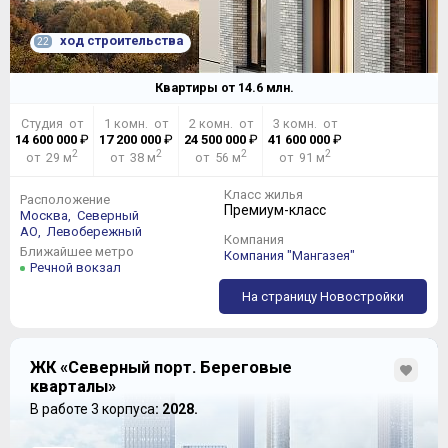
ход строительства
22
Квартиры от
14.6
млн.
Студия от
1 комн. от
2 комн. от
3 комн. от
14 600 000
₽
17 200 000
₽
24 500 000
₽
41 600 000
₽
2
2
2
2
от 29 м
от 38 м
от 56 м
от 91 м
Класс жилья
Расположение
Премиум-класс
Москва,
Северный
АО,
Левобережный
Компания
Ближайшее метро
Компания "Мангазея"
Речной вокзал
На страницу Новостройки
ЖК «Северный порт. Береговые
кварталы»
В работе 3 корпуса
: 2028.