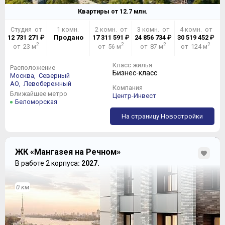
Квартиры от
12.7
млн.
Студия от
1 комн.
2 комн. от
3 комн. от
4 комн. от
12 731 271
₽
Продано
17 311 591
₽
24 856 734
₽
30 519 452
₽
2
2
2
2
от 23 м
от 56 м
от 87 м
от 124 м
Класс жилья
Расположение
Бизнес-класс
Москва,
Северный
АО,
Левобережный
Компания
Ближайшее метро
Центр-Инвест
Беломорская
На страницу Новостройки
ЖК «Мангазея на Речном»
В работе 2 корпуса
: 2027.
0 км