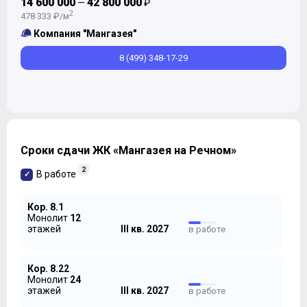
14 600 000
42 800 000
—
₽
2
478 333 ₽/м
Компания "Мангазея"
8 (499) 348-17-29
Сроки сдачи ЖК «Мангазея на Речном»
2
В работе
Кор. 8.1
Монолит
12
этажей
III кв. 2027
в работе
Кор. 8.22
Монолит
24
этажей
III кв. 2027
в работе