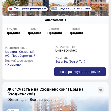
Смотреть репортаж
ход строительства
126
Апартаменты
Студия
1 комн.
2 комн.
3 комн.
Продано
Продано
Продано
Продано
Класс жилья
Расположение
Бизнес-класс
Москва,
Северный
АО,
Левобережный
Компания
Ближайшее метро
Est-a-Tet (Эст А Тет)
Ховрино
На страницу Новостройки
ЖК "Счастье на Сходненской" (Дом на
Сходненской)
Объект сдан.
Всё распродано.