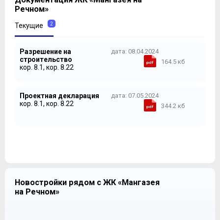
2
Речном»
3
4
2
Текущие
5
6
Разрешение на
дата: 08.04.2024
7
строительство
164.5 кб
8
кор. 8.1, кор. 8.22
9
10
11
Проектная декларация
дата: 07.05.2024
кор. 8.1, кор. 8.22
12
344.2 кб
13
14
15
16
17
18
19
Новостройки рядом с ЖК «Мангазея
20
на Речном»
21
22