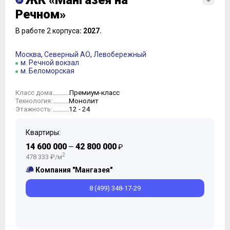
ЖК «Мангазея на
Речном»
В работе 2 корпуса
: 2027.
Москва
,
Северный АО
,
Левобережный
м. Речной вокзал
м. Беломорская
Премиум-класс
Класс дома:
Монолит
Технология:
12 - 24
Этажность:
Квартиры:
14 600 000
42 800 000
—
₽
2
478 333 ₽/м
Компания "Мангазея"
8 (499) 348-17-29