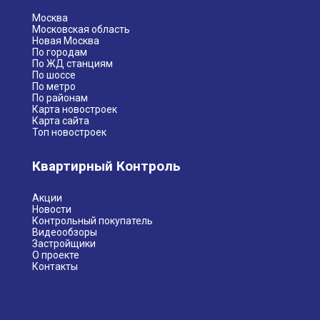
Москва
Московская область
Новая Москва
По городам
По ЖД станциям
По шоссе
По метро
По районам
Карта новостроек
Карта сайта
Топ новостроек
Квартирный Контроль
Акции
Новости
Контрольный покупатель
Видеообзоры
Застройщики
О проекте
Контакты