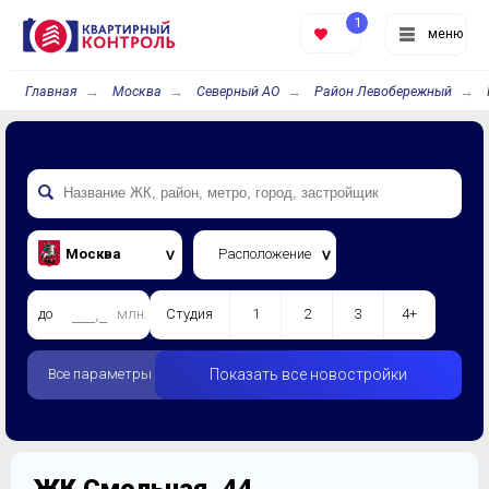
1
меню
Главная
Москва
Северный АО
Район Левобережный
Москва
Расположение
до
млн.
Студия
1
2
3
4+
Все параметры
Показать все новостройки