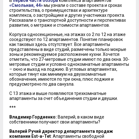
В
первой части обзора
комплекса апартаментов
«Смольная, 44»
мы узнали о составе проекта и сроках
строительства, о преимуществах и архитектуре
комплекса, о застройщике и других участниках проекта.
Рассказали о транспортной доступности и перспективах
развития, о метраже и стоимости апартаментов.
Корпуса односекционные, на этажах со 2 по 12 на этаже
соседствуют по 12 апартаментов. Понятие планировок
как таковых здесь отсутствует. Все апартаменты
представлены в виде студий, размечены только мокрые
зоны и рекомендуемое расположение кухни. Хочется
отметить, что 27-метровые студии имеют по два окна. 30-
метровые студии и условно однокомнатные апартаменты
– окно и выход на лоджию. В угловых апартаментах,
которые тянут как минимум на двухкомнатные
обозначения, имеются по три окна, плюс лоджия и
предусмотрено по два санузла.
С 13 этажа и выше появляются трехкомнатные
апартаменты за счет объединения студии и двушки.
***
Владимир Гордиенко:
Валерий, в каком виде
собственники получают свои апартаменты?
Валерий Ручий директор департамента продаж
компании Est-a-Tet
: Апартаменты свободной