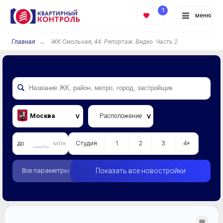
1
меню
Главная
ЖК Смольная, 44. Репортаж. Видео. Часть 2
Москва
Расположение
до
млн.
Студия
1
2
3
4+
Все параметры
Показать все новостройки