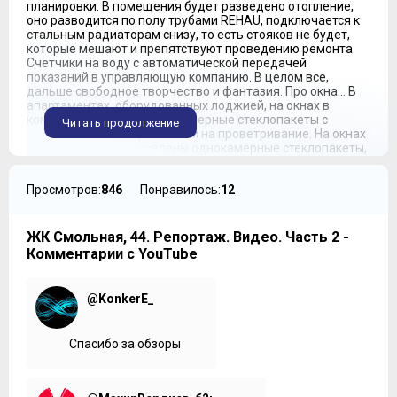
планировки. В помещения будет разведено отопление,
оно разводится по полу трубами REHAU, подключается к
стальным радиаторам снизу, то есть стояков не будет,
которые мешают и препятствуют проведению ремонта.
Счетчики на воду с автоматической передачей
показаний в управляющую компанию. В целом все,
дальше свободное творчество и фантазия. Про окна… В
апартаментах, оборудованных лоджией, на окнах в
комнатах установят двухкамерные стеклопакеты с
Читать продолжение
закрыванием и открыванием на проветривание. На окнах
лоджий будут установлены однокамерные стеклопакеты,
но они также будут сдвижные, как это иногда делают с
продуванием, плотно закрывающиеся, теплые
Просмотров:
846
Понравилось:
12
достаточно. Что касается закрытия снизу, закрывается
композитными панелями. Вот видите, под окнами
композитная панель, окна немножко утоплены. Что
немаловажно, для того, чтобы сохранить эстетику и
ЖК Смольная, 44. Репортаж. Видео. Часть 2 -
фасад, подчеркнуть контрастные цвета, окна выполнены
Комментарии с YouTube
в темных тонах снаружи и белые изнутри.
Владимир Гордиенко:
Какая будет стоять входная
@KonkerE_
дверь?
Валерий Ручий:
Входная дверь временная, деревянная,
для того, чтобы передать помещение.
Спасибо за обзоры
Владимир Гордиенко:
Стен не будет абсолютно в
помещении, или, может быть, у санузлов возводятся,