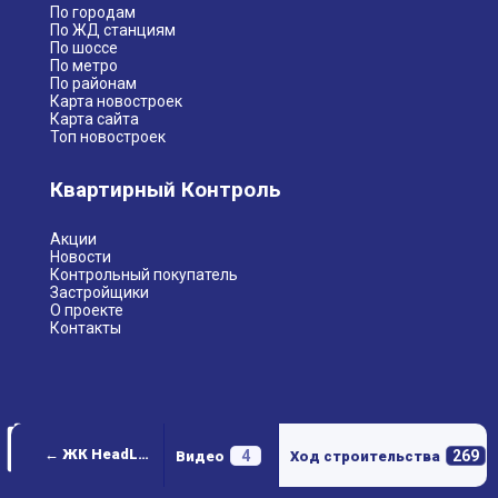
По городам
По ЖД станциям
По шоссе
По метро
По районам
Карта новостроек
Карта сайта
Топ новостроек
Квартирный Контроль
Акции
Новости
Контрольный покупатель
Застройщики
О проекте
Контакты
← ЖК HeadLiner (Хедлайнер)
4
269
Видео
Ход строительства