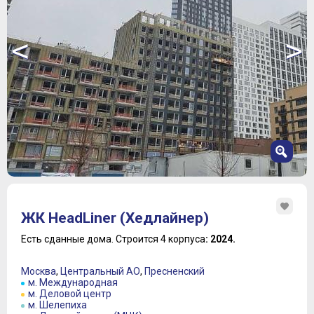
<
>
1
2
ЖК HeadLiner (Хедлайнер)
3
4
Есть сданные дома.
Строится 4 корпуса
: 2024.
5
6
Москва
,
Центральный АО
,
Пресненский
7
м. Международная
м. Деловой центр
м. Шелепиха