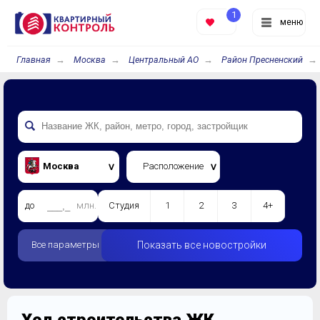
1
меню
Главная
Москва
Центральный АО
Район Пресненский
Москва
Расположение
до
млн.
Студия
1
2
3
4+
Все параметры
Показать все новостройки