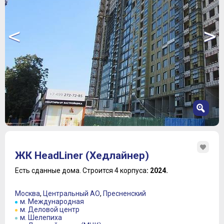
<
>
1
2
ЖК HeadLiner (Хедлайнер)
3
4
Есть сданные дома.
Строится 4 корпуса
: 2024.
5
6
Москва
,
Центральный АО
,
Пресненский
7
м. Международная
м. Деловой центр
м. Шелепиха