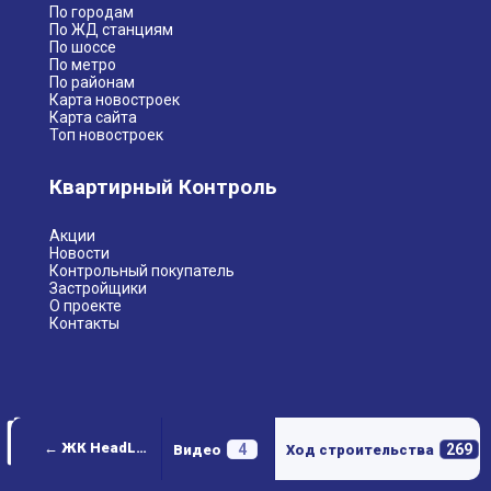
По городам
По ЖД станциям
По шоссе
По метро
По районам
Карта новостроек
Карта сайта
Топ новостроек
Квартирный Контроль
Акции
Новости
Контрольный покупатель
Застройщики
О проекте
Контакты
← ЖК HeadLiner (Хедлайнер)
4
269
Видео
Ход строительства