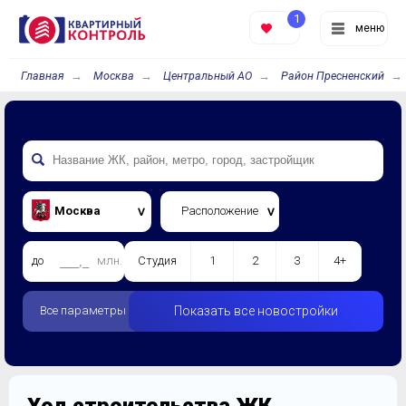
1
меню
Главная
Москва
Центральный АО
Район Пресненский
Москва
Расположение
до
млн.
Студия
1
2
3
4+
Все параметры
Показать все новостройки