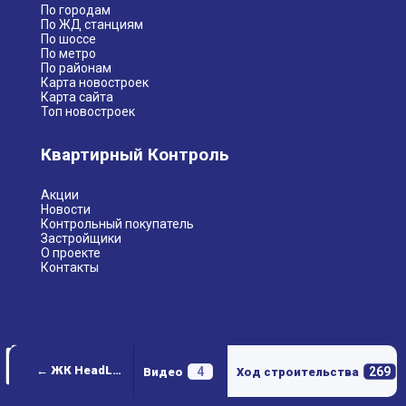
По городам
По ЖД станциям
По шоссе
По метро
По районам
Карта новостроек
Карта сайта
Топ новостроек
Квартирный Контроль
Акции
Новости
Контрольный покупатель
Застройщики
О проекте
Контакты
← ЖК HeadLiner (Хедлайнер)
4
269
Видео
Ход строительства