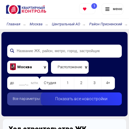
1
меню
Главная
Москва
Центральный АО
Район Пресненский
Москва
Расположение
до
млн.
Студия
1
2
3
4+
Все параметры
Показать все новостройки