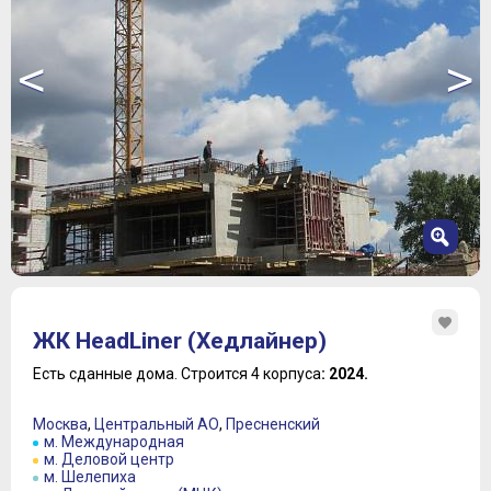
<
>
1
2
ЖК HeadLiner (Хедлайнер)
3
4
Есть сданные дома.
Строится 4 корпуса
: 2024.
5
6
Москва
,
Центральный АО
,
Пресненский
7
м. Международная
м. Деловой центр
8
м. Шелепиха
9