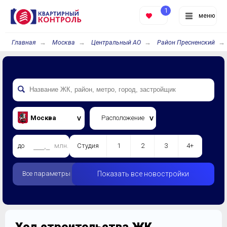
1
меню
Главная
Москва
Центральный АО
Район Пресненский
Москва
Расположение
до
млн.
Студия
1
2
3
4+
Все параметры
Показать все новостройки