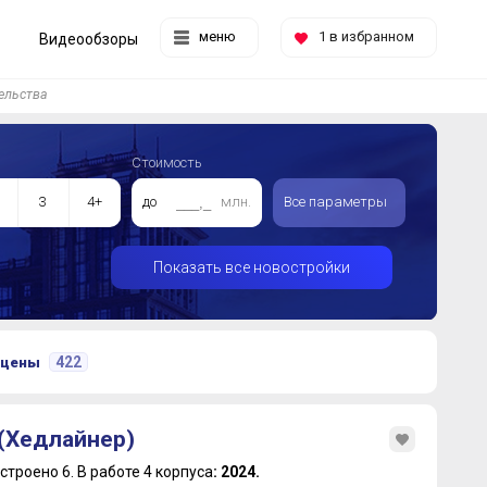
меню
1
в избранном
Видеообзоры
ельства
Стоимость
3
4+
до
млн.
Все параметры
Показать все новостройки
422
 цены
 (Хедлайнер)
строено 6.
В работе 4 корпуса
: 2024.