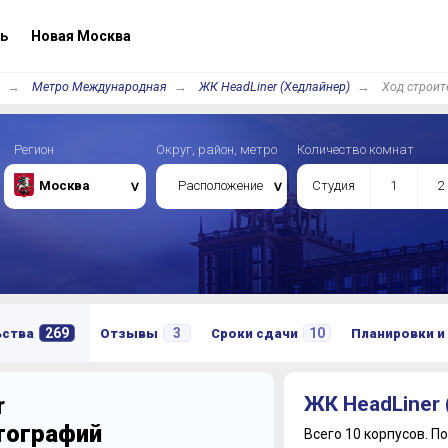
ь
Новая Москва
Метро Международная
ЖК HeadLiner (Хедлайнер)
Ход строит
Регион
Округ, район, метро
Количество комнат
Москва
Расположение
Студия
1
2
269
3
10
ьства
Отзывы
Сроки сдачи
Планировки и
r
ЖК HeadLiner
отографий
Всего 10 корпусов.
По