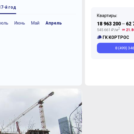
17-й год
Квартиры:
Июль
Июнь
Май
Апрель
Июнь
Декабрь
Ноябрь
Ноябрь
Март
Октябрь
Сентябрь
Ноябрь
18 963 200
62 
—
2
545 661 ₽/м
+ 21.8
ГК КОРТРОС
8 (499) 34