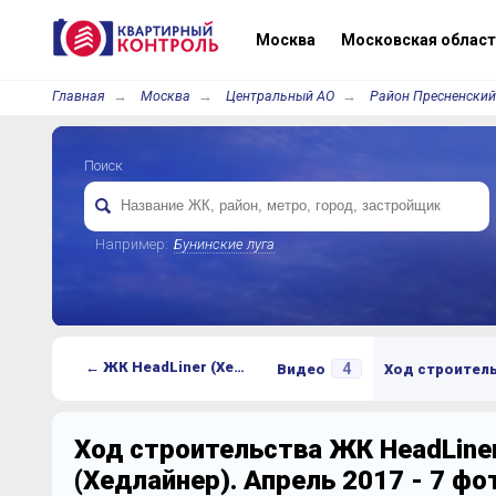
Москва
Московская област
Главная
Москва
Центральный АО
Район Пресненский
Поиск
Например:
Бунинские луга
← ЖК HeadLiner (Хедлайнер)
4
Видео
Ход строител
Ход строительства ЖК HeadLine
(Хедлайнер). Апрель 2017 - 7 ф