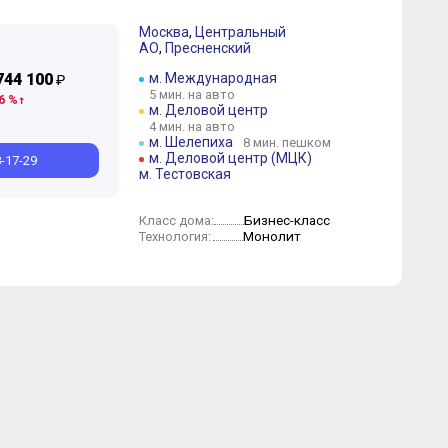
Москва
,
Центральный
АО
,
Пресненский
Сентябрь
Июль
Июль
Июнь
Июль
Апрель
Июнь
Март
Май
Март
Февраль
Январь
744 100
м. Международная
₽
5 мин. на авто
6 %
м. Деловой центр
4 мин. на авто
м. Шелепиха
8 мин. пешком
м. Деловой центр (МЦК)
8-17-29
м. Тестовская
Бизнес-класс
Класс дома:
Монолит
Технология: