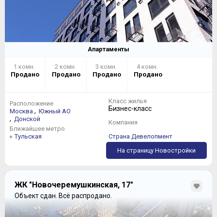
Апартаменты
1 комн.
2 комн.
3 комн.
4 комн.
Продано
Продано
Продано
Продано
Класс жилья
Расположение
Бизнес-класс
,
Москва
Южный АО
,
Донской
Компания
Ближайшее метро
Тульская
Страна Девелопмент
На страницу Новостройки
ЖК "Новочеремушкинская, 17"
Объект сдан.
Всё распродано.