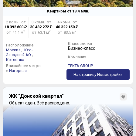
Квартиры от
18.4
млн.
2 комн. от
3 комн. от
4 комн. от
18 392 600
₽
30 432 272
₽
40 322 150
₽
2
2
2
от 41,1 м
от 63,1 м
от 83,5 м
Класс жилья
Расположение
Бизнес-класс
,
Москва
Юго-
,
Западный АО
Компания
Котловка
Ближайшее метро
ТЕКТА GROUP
Нагорная
На страницу Новостройки
ЖК "Донской квартал"
Объект сдан.
Всё распродано.