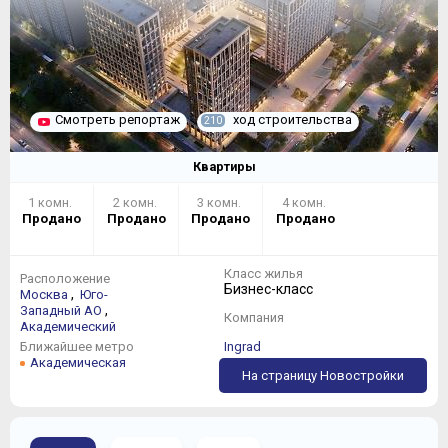
Смотреть репортаж
ход строительства
210
Квартиры
1 комн.
2 комн.
3 комн.
4 комн.
Продано
Продано
Продано
Продано
Класс жилья
Расположение
Бизнес-класс
,
Москва
Юго-
,
Западный АО
Компания
Академический
Ближайшее метро
Ingrad
Академическая
На страницу Новостройки