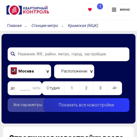
1
меню
Главная
Станции метро
Крымская (МЦК)
Москва
Расположение
до
млн.
Студия
1
2
3
4+
Все параметры
Показать все новостройки