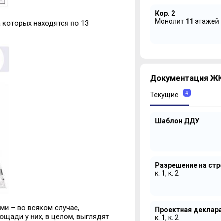
Кор. 2
Монолит
11
этажей
 которых находятся по 13
Документация ЖК
4
Текущие
Шаблон ДДУ
Разрешение на ст
к. 1, к. 2
ми – во всяком случае,
Проектная деклар
лощади у них, в целом, выглядят
к. 1, к. 2