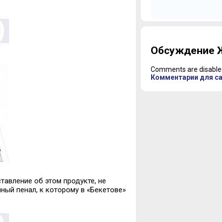
Разрешение на вво
эксплуатацию
Обсуждение Ж
к. 1, к. 2
Comments are disable
Комментарии для с
тавление об этом продукте, не
ный пенал, к которому в «Бекетове»