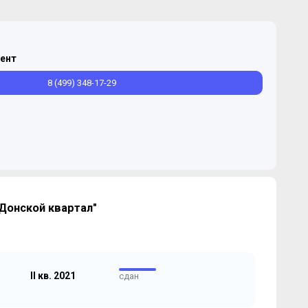
ент
8 (499) 348-17-29
Донской квартал"
II кв. 2021
сдан