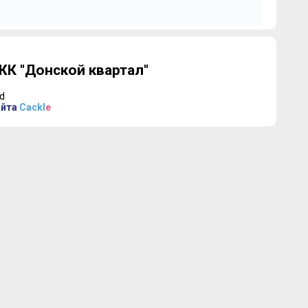
д в
дата: 27.04.2021
1.8 mб
К "Донской квартал"
d
айта
Cackl
e