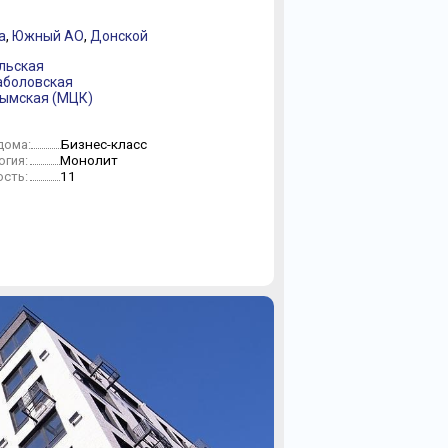
а
,
Южный АО
,
Донской
ульская
аболовская
рымская (МЦК)
Бизнес-класс
дома:
Монолит
огия:
11
сть: