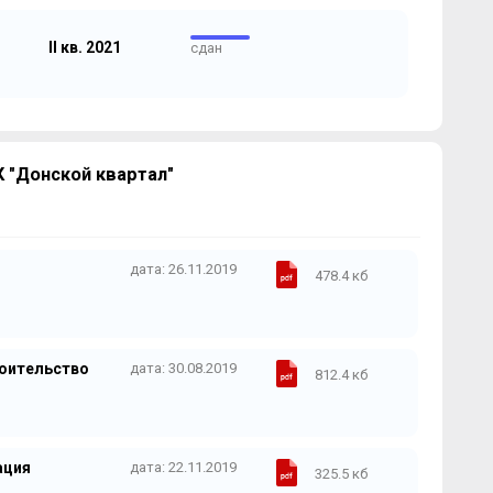
II кв. 2021
сдан
 "Донской квартал"
дата: 26.11.2019
478.4 кб
роительство
дата: 30.08.2019
812.4 кб
ация
дата: 22.11.2019
325.5 кб