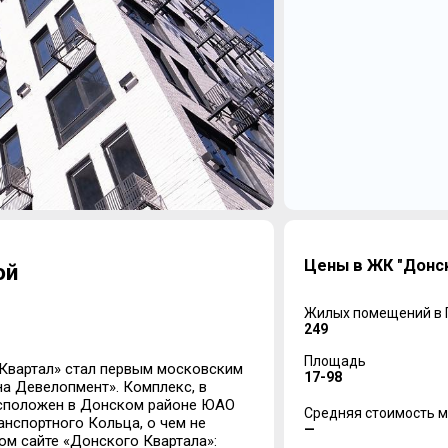
Цены в ЖК "Донск
ой
Жилых помещений в
249
Площадь
 Квартал» стал первым московским
17-98
а Девелопмент». Комплекс, в
асположен в Донском районе ЮАО
Средняя стоимость м
нспортного Кольца, о чем не
—
ом сайте «Донского Квартала»: