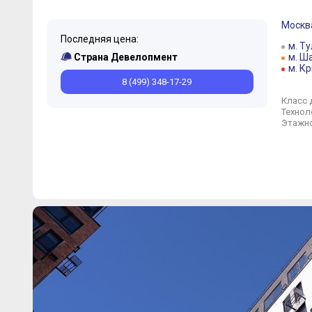
Москв
Последняя цена:
м. Т
Страна Девелопмент
м. Ш
м. К
8 (499) 348-17-29
Класс 
Технол
Этажно