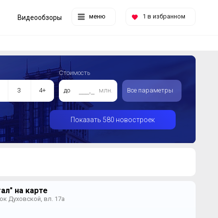
меню
1
в избранном
Видеообзоры
Стоимость
3
4+
до
млн.
Все параметры
Показать 580 новостроек
ал" на карте
ок Духовской, вл. 17а