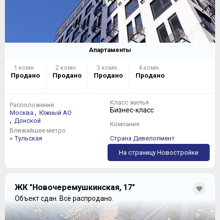
Апартаменты
1 комн.
2 комн.
3 комн.
4 комн.
Продано
Продано
Продано
Продано
Класс жилья
Расположение
Бизнес-класс
,
Москва
Южный АО
,
Донской
Компания
Ближайшее метро
Тульская
Страна Девелопмент
На страницу Новостройки
ЖК "Новочеремушкинская, 17"
Объект сдан.
Всё распродано.