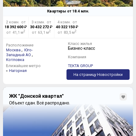
Квартиры от
18.4
млн.
2 комн. от
3 комн. от
4 комн. от
18 392 600
₽
30 432 272
₽
40 322 150
₽
2
2
2
от 41,1 м
от 63,1 м
от 83,5 м
Класс жилья
Расположение
Бизнес-класс
,
Москва
Юго-
,
Западный АО
Компания
Котловка
Ближайшее метро
ТЕКТА GROUP
Нагорная
На страницу Новостройки
ЖК "Донской квартал"
Объект сдан.
Всё распродано.