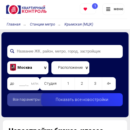
1
меню
Главная
Станции метро
Крымская (МЦК)
Москва
Расположение
до
млн.
Студия
1
2
3
4+
Все параметры
Показать все новостройки