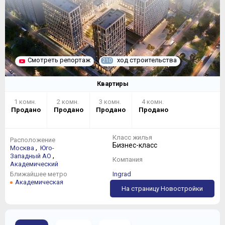
Смотреть репортаж
ход строительства
210
Квартиры
1 комн.
2 комн.
3 комн.
4 комн.
Продано
Продано
Продано
Продано
Класс жилья
Расположение
Бизнес-класс
,
Москва
Юго-
,
Западный АО
Компания
Академический
Ближайшее метро
Ingrad
Академическая
На страницу Новостройки