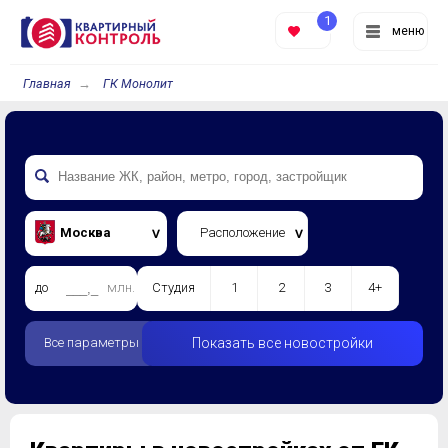
1
меню
Главная
ГК Монолит
Москва
Расположение
до
млн.
Студия
1
2
3
4+
Все параметры
Показать все новостройки