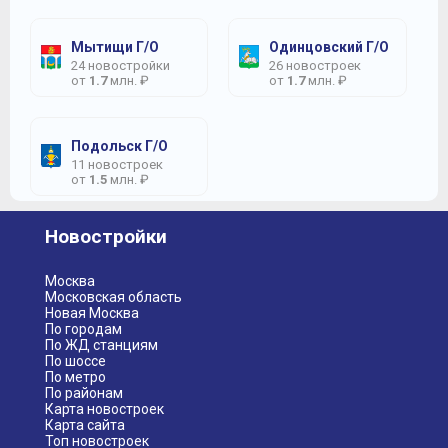
Мытищи Г/О
Одинцовский Г/О
24 новостройки
26 новостроек
от
1.7
млн. ₽
от
1.7
млн. ₽
Подольск Г/О
11 новостроек
от
1.5
млн. ₽
Новостройки
Москва
Московская область
Новая Москва
По городам
По ЖД станциям
По шоссе
По метро
По районам
Карта новостроек
Карта сайта
Топ новостроек