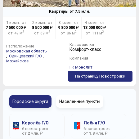
Квартиры от
7.5
млн.
1 комн. от
2 комн. от
3 комн. от
4 комн. от
7 500 000
₽
8 500 000
₽
9 800 000
₽
13 000 000
₽
2
2
2
2
от 49 м
от 69 м
от 86 м
от 111 м
Класс жилья
Расположение
Комфорт-класс
Московская область
,
,
Одинцовский Г/О
Компания
Можайское
ГК Монолит
На страницу Новостройки
Городские округа
Населенные пункты
Королёв Г/О
Лобня Г/О
6 новостроек
6 новостроек
от
2
млн. ₽
от
1.8
млн. ₽