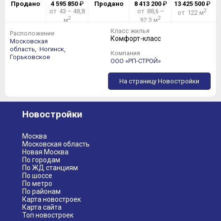
Продано
4 595 850
₽
Продано
8 413 200
₽
13 425 500
₽
от 43 – 48,8
от 88,6 –
2
от 122 м
2
2
м
92,3 м
Класс жилья
Расположение
Комфорт-класс
Московская
область,
Ногинск,
Компания
Горьковское
ООО «РП-СТРОЙ»
На страницу Новостройки
Новостройки
Москва
Московская область
Новая Москва
По городам
По ЖД станциям
По шоссе
По метро
По районам
Карта новостроек
Карта сайта
Топ новостроек