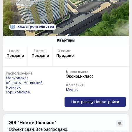
ход строительства
56
Квартиры
1 комн.
2 комн.
3 комн.
Продано
Продано
Продано
Класс жилья
Расположение
Эконом-класс
Московская
область,
Ногинский,
Компания
Ногинск
Миэль
Горьковское,
На страницу Новостройки
ЖК "Новое Ялагино"
Объект сдан.
Всё распродано.