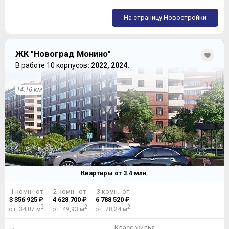
На страницу Новостройки
ЖК "Новоград Монино"
В работе 10 корпусов
: 2022, 2024.
14.16 км
Квартиры от
3.4
млн.
1 комн. от
2 комн. от
3 комн. от
3 356 925
₽
4 628 700
₽
6 788 520
₽
2
2
2
от 34,07 м
от 49,93 м
от 78,24 м
Класс жилья