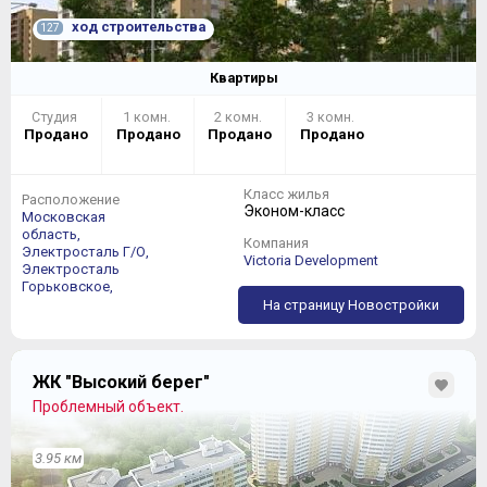
ход строительства
127
Квартиры
Студия
1 комн.
2 комн.
3 комн.
Продано
Продано
Продано
Продано
Класс жилья
Расположение
Эконом-класс
Московская
область,
Компания
Электросталь Г/О,
Victoria Development
Электросталь
Горьковское,
На страницу Новостройки
ЖК "Высокий берег"
Проблемный объект.
3.95 км