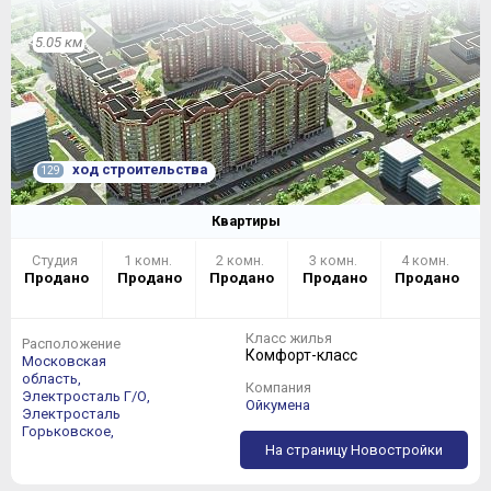
5.05 км
ход строительства
129
Квартиры
Студия
1 комн.
2 комн.
3 комн.
4 комн.
Продано
Продано
Продано
Продано
Продано
Класс жилья
Расположение
Комфорт-класс
Московская
область,
Компания
Электросталь Г/О,
Ойкумена
Электросталь
Горьковское,
На страницу Новостройки