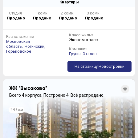
Квартиры
Студия
1 комн.
2 комн.
3 комн.
Продано
Продано
Продано
Продано
Класс жилья
Расположение
Эконом-класс
Московская
область,
Ногинский,
Компания
Горьковское
Группа Эталон
На страницу Новостройки
ЖК "Высоково"
Всего 4 корпуса.
Построено 4.
Всё распродано.
1.91 км