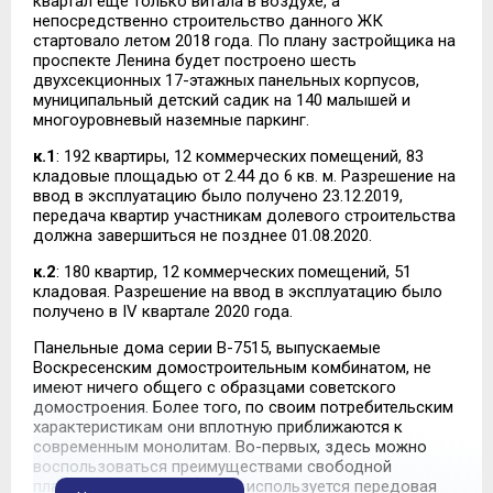
квартал еще только витала в воздухе, а
непосредственно строительство данного ЖК
стартовало летом 2018 года. По плану застройщика на
проспекте Ленина будет построено шесть
двухсекционных 17-этажных панельных корпусов,
муниципальный детский садик на 140 малышей и
многоуровневый наземные паркинг.
к.1
: 192 квартиры, 12 коммерческих помещений, 83
кладовые площадью от 2.44 до 6 кв. м. Разрешение на
ввод в эксплуатацию было получено 23.12.2019,
передача квартир участникам долевого строительства
должна завершиться не позднее 01.08.2020.
к.2
: 180 квартир, 12 коммерческих помещений, 51
кладовая. Разрешение на ввод в эксплуатацию было
получено в IV квартале 2020 года.
Панельные дома серии В-7515, выпускаемые
Воскресенским домостроительным комбинатом, не
имеют ничего общего с образцами советского
домостроения. Более того, по своим потребительским
характеристикам они вплотную приближаются к
современным монолитам. Во-первых, здесь можно
воспользоваться преимуществами свободной
планировки. Во-вторых, тут используется передовая