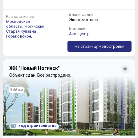
ЗА
Класс жилья
Расположение
доброе имя компании ЮИТ
Эконом-класс
Московская
современные панельные дома
область,
Ногинский,
Компания
вентилируемые фасады
Старая Купавна
Аквацентр
лифты OTIS
Горьковское,
«человеческие» планировки
свой детский сад
На страницу Новостройки
удобоваримые цены на квартиры
ПРОТИВ
ЖК "Новый Ногинск"
ничего
Объект сдан.
Всё распродано.
9.86 км
ход строительства
44