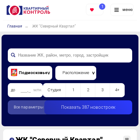
1
меню
Главная
ЖК "Северный Квартал"
Подмосковье
Расположение
до
млн.
Студия
1
2
3
4+
Все параметры
Показать 387 новостроек