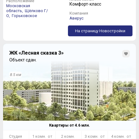
Расположение
Комфорт-класс
Московская
область,
Щёлково Г/
Компания
О,
Горьковское
Аверус
На страницу Новостройки
ЖК «Лесная сказка 3»
Объект сдан.
8.5 км
Квартиры от
4.6
млн.
Студия
1 комн. от
2 комн.
3 комн. от
4 комн. от