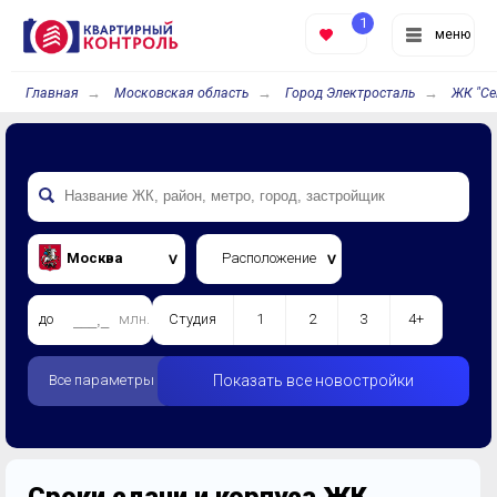
1
меню
Главная
Московская область
Город Электросталь
ЖК "Се
Москва
Расположение
до
млн.
Студия
1
2
3
4+
Все параметры
Показать все новостройки